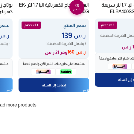
الغلاية الكهربائية البا 1.7 لتر سريعة
الغلايه الزجاج الكهربائية البا 1.7 لتر EK-
بوتاجاز
٪13
خصم
190G
604XF
سعر المنتج
سعر ا
٪13 خصم
٪13 خصم
139
ر.س
ر.س
شمل الضريبة المضافة )
( يشمل الضريبة المضافة )
( يشمل
ر.س
160
وفر 21 ر.س
اشترِ الآن وادفع لاحقاً
قسّمها على طريقتك، اشترِ الآن وادفع لاحقاً
قسّمها
إلى السلة
إضافة إلى السلة
ad more products