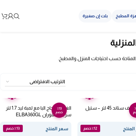
زة المطبخ
بلت إن صغيرة
منزلية
ت المتاحة حسب احتياجات المنزل والمطبخ.
ضمان
ضمان
عامين
عامين
البا ميكرويف ستاند 45 لتر – ستيل
الغلاية الزجاج البا مع لمبة ليد 1.7 لتر
٪13
٪
م
خصم
E
سريعة الفوران ELBA360GL
لمنتج
سعر المنتج
٪12 خصم
٪13 خصم