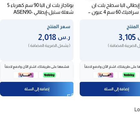
 إيطالي البا سطح بلت ان
بوتاجاز بلت ان البا 90 سم كهرباء 5
كهرباء سراميك 60 سم 4 عيون –
شعلة ستيل-إيطالي ASEN90-
544XD
ASEVC
لمنتج
سعر المنتج
2,018
3,105
ر.س
 الضريبة المضافة )
( يشمل الضريبة المضافة )
 على طريقتك، اشترِ الآن وادفع لاحقاً
قسّمها على طريقتك، اشترِ الآن وادفع لاحقاً
إضافة إلى السلة
إضافة إلى السلة
Lo