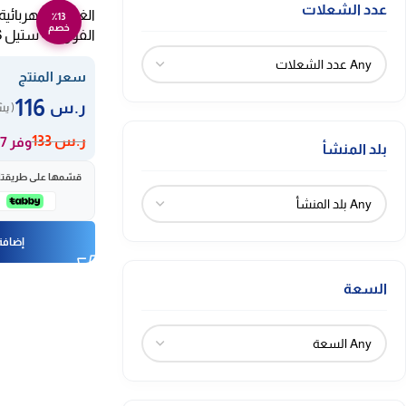
عدد الشعلات
٪13
خصم
الفوران – ستيل ELBA400SS
سعر المنتج
116
ر.س
( ي
ر.س
133
وفر 17 ر.س
بلد المنشأ
قسّمها على طريقتك، 
إضافة 
السعة