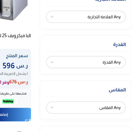
البا ميكرويف 25 لتر – ستيل ELBA25
القدرة
سعر المنتج
596
ر.س
( يشمل الضريبة ال
ر.س
676
وفر 80 ر.س
المقاس
قسّمها على طريقتك، 
إضافة 