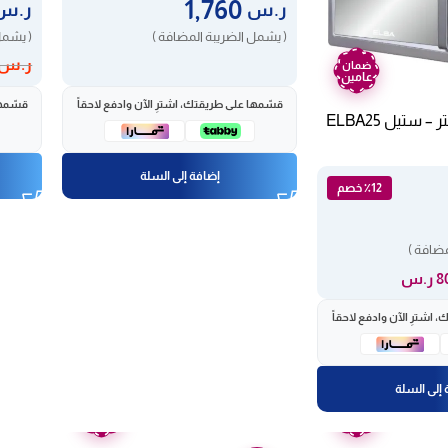
1,760
ر.س
ر.س
( يشمل الضريبة المضافة )
( يشمل
ر.س
ضمان
عامين
قسّمها على طريقتك، اشترِ الآن وادفع لاحقاً
قسّمها
إضافة إلى السلة
٪12 خصم
مضافة )
اشترِ الآن وادفع لاحقاً
إلى السلة
ضمان
ضمان
عامين
عامين