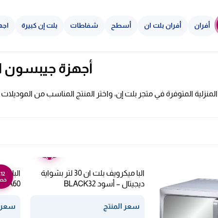
أفران
أفران بلت ان
أسطح
شفاطات
بلت إن كبيرة
اجه
أجهزة جيبسون ال
المنزلية المتوفرة في متجر بلت إن، واختر المنتج المناسب من الموديلا
ضمان
عامين
البا ميكرويف بلت ان 30 لتر بشواية
12
خص
ديجيتال – أسود BLACK32
LBA60
سعر المنتج
سعر ا