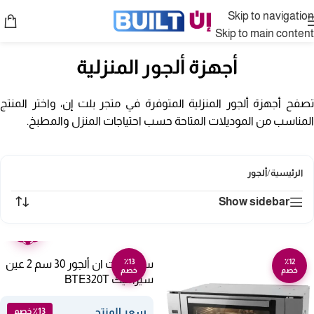
Skip to navigation
Skip to main content
أجهزة ألجور المنزلية
تصفح أجهزة ألجور المنزلية المتوفرة في متجر بلت إن، واختر المنتج
المناسب من الموديلات المتاحة حسب احتياجات المنزل والمطبخ.
الرئيسية
/
ألجور
Show sidebar
ضمان
عامين
٪13
٪12
سطح بلت ان ألجور 30 سم 2 عين
خصم
خصم
سيراميك BTE320T
سعر المنتج
٪13 خصم