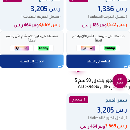
3,205
1,336
ر.س
ر.س
( يشمل الضريبة المضافة )
( يشمل الضريبة المضافة )
ر.س
1,522
ر.س
3,669
وفر 186 ر.س
وفر 464 ر.س
قسّمها على طريقتك، اشترِ الآن وادفع
قسّمها على طريقتك، اشترِ الآن وادفع
لاحقاً
لاحقاً
إضافة إلى السلة
إضافة إلى السلة
ضمان
عامين
٪13
فرن غاز ألجور بلت إن 90 سم 5
خصم
وظائف – إيطالي Al-Ok94Gx
سعر المنتج
٪13 خصم
3,205
ر.س
( يشمل الضريبة المضافة )
ر.س
3,669
وفر 464 ر.س