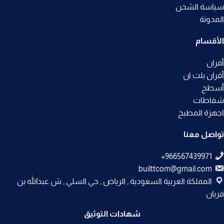
سياسة الشحن
المدونة
الأقسام
أفران
أفران بلت ان
أسطح
شفاطات
اجهزة المطبخ
تواصل معنا
builttcom@gmail.com
المملكة العربية السعودية , الرياض , حي السلي , ش عبدالله بن
فريان
شهادات التوثيق