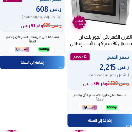
608
ر.س
( يشمل الضريبة المضافة )
ضمان
عامين
ر.س
699
وفر 91 ر.س
الفرن الكهربائي ألجور بلت ان
قسّمها على طريقتك، اشترِ الآن وادفع
لاحقاً
ديجيتال 90 سم 9 وظائف – إيطالي
AL-OD99EX
سعر المنتج
٪12 خصم
إضافة إلى السلة
2,215
ر.س
( يشمل الضريبة المضافة )
ر.س
2,530
وفر 315 ر.س
قسّمها على طريقتك، اشترِ الآن وادفع
لاحقاً
إضافة إلى السلة
ضمان
ضمان
عامين
عامين