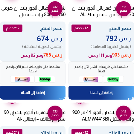
٪12
٪12
سطح فرن كهربائي ألجور بلت ان
شفاط ايطالى ألجور بلت ان هرمي
خصم
خصم
30 سم 2 عين – سيراميك Al-
60 سم 800 وات – ستيل
ALCH60-800X
H32Vc
سعر المنتج
سعر المنتج
٪12 خصم
٪12 خصم
674
792
ر.س
ر.س
( يشمل الضريبة المضافة )
( يشمل الضريبة المضافة )
ر.س
903
ر.س
766
وفر 111 ر.س
وفر 92 ر.س
قسّمها على طريقتك، اشترِ الآن وادفع
قسّمها على طريقتك، اشترِ الآن وادفع
لاحقاً
لاحقاً
إضافة إلى السلة
إضافة إلى السلة
ضمان
ضمان
عامين
عامين
٪13
٪12
ميكرويف بلت ان ألجور 44 لتر 900
فرن غاز وكهرباء ألجور بلت إن 90
خصم
خصم
وات – ستيل ALMW4413BI
سم 4 وظائف – إيطالي Al-
Ok94Gex
سعر المنتج
سعر المنتج
٪12 خصم
٪13 خصم