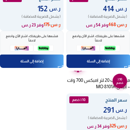
152
414
ر.س
ر.س
( يشمل الضريبة المضافة )
( يشمل الضريبة المضافة )
ر.س
468
ر.س
175
وفر 54 ر.س
وفر 23 ر.س
قسّمها على طريقتك، اشترِ الآن وادفع
قسّمها على طريقتك، اشترِ الآن وادفع
لاحقاً
لاحقاً
إضافة إلى السلة
إضافة إلى السلة
ضمان
عامين
٪10
ميكروويف 20 لتر امبكس 700 وات
خصم
– أبيض MO 8101A
سعر المنتج
٪10 خصم
291
ر.س
( يشمل الضريبة المضافة )
ر.س
325
وفر 34 ر.س