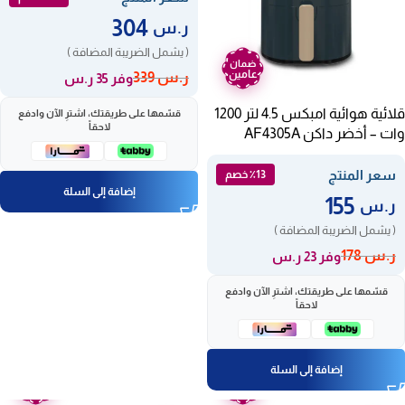
304
ر.س
( يشمل الضريبة المضافة )
ضمان
عامين
ر.س
339
وفر 35 ر.س
قلائية هوائية امبكس 4.5 لتر 1200
قسّمها على طريقتك، اشترِ الآن وادفع
لاحقاً
وات – أخضر داكن AF4305A
سعر المنتج
٪13 خصم
إضافة إلى السلة
155
ر.س
( يشمل الضريبة المضافة )
ر.س
178
وفر 23 ر.س
قسّمها على طريقتك، اشترِ الآن وادفع
لاحقاً
إضافة إلى السلة
ضمان
ضمان
عامين
عامين