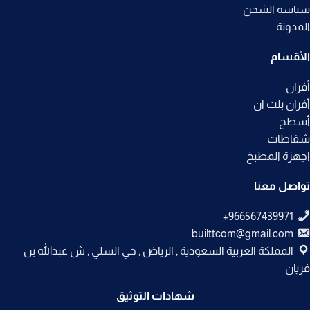
سياسة الشحن
المدونة
الأقسام
أفران
أفران بلت ان
أسطح
شفاطات
اجهزة المطبخ
تواصل معنا
builttcom@gmail.com
المملكة العربية السعودية , الرياض , حي السلي , ش عبدالله بن
فريان
شهادات التوثيق