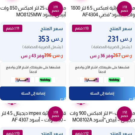
٪11
٪13
مقلاة هوائية امبكس 6.5 لتر 1800
ميكروويف 25 لتر امبكس 850 وات
خصم
خصم
وات – أسود*فضي AF4304
أبيض*أسود MO8125MW
سعر المنتج
سعر المنتج
٪13 خصم
٪11 خصم
353
231
ر.س
ر.س
( يشمل الضريبة المضافة )
( يشمل الضريبة المضافة )
ر.س
267
ر.س
396
وفر 36 ر.س
وفر 43 ر.س
قسّمها على طريقتك، اشترِ الآن وادفع
قسّمها على طريقتك، اشترِ الآن وادفع
لاحقاً
لاحقاً
إضافة إلى السلة
إضافة إلى السلة
ضمان
ضمان
عامين
عامين
٪13
٪12
ميكروويف ٣٠ لتر امبكس 900 وات
قلاية هوائية impex ديجيتال 4.5 لتر
خصم
خصم
ديجيتال – أبيض*أسود MO8102A
– 1200 وات – أسود AF 4307
سعر المنتج
سعر المنتج
٪12 خصم
٪13 خصم