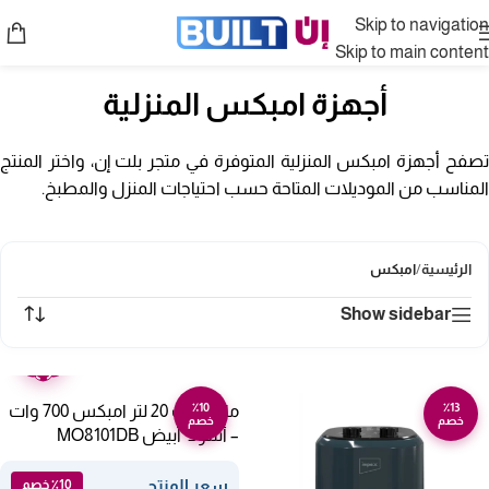
Skip to navigation
Skip to main content
أجهزة امبكس المنزلية
تصفح أجهزة امبكس المنزلية المتوفرة في متجر بلت إن، واختر المنتج
المناسب من الموديلات المتاحة حسب احتياجات المنزل والمطبخ.
الرئيسية
/
امبكس
Show sidebar
ضمان
عامين
٪10
٪13
مايكرويف 20 لتر امبكس 700 وات
خصم
خصم
– أسود*أبيض MO8101DB
سعر المنتج
٪10 خصم