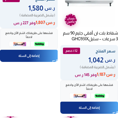
1,580
ر.س
( يشمل الضريبة المضافة )
ضمان
عامين
ر.س
1,807
وفر 227 ر.س
شفاط بلت ان أفقي جليم 90 سم
قسّمها على طريقتك، اشترِ الآن وادفع
لاحقاً
3 سرعات – ستيلGHC93IX
سعر المنتج
٪12 خصم
إضافة إلى السلة
1,042
ر.س
( يشمل الضريبة المضافة )
ر.س
1,187
وفر 145 ر.س
قسّمها على طريقتك، اشترِ الآن وادفع
لاحقاً
إضافة إلى السلة
ضمان
ضمان
عامين
عامين