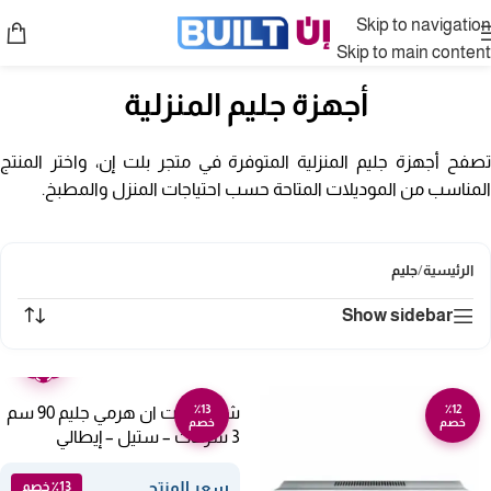
Skip to navigation
Skip to main content
أجهزة جليم المنزلية
تصفح أجهزة جليم المنزلية المتوفرة في متجر بلت إن، واختر المنتج
المناسب من الموديلات المتاحة حسب احتياجات المنزل والمطبخ.
الرئيسية
/
جليم
Show sidebar
ضمان
عامين
٪13
٪12
شفاط بلت ان هرمي جليم 90 سم
خصم
خصم
3 سرعات – ستيل – إيطالي
GHP940IX
سعر المنتج
٪13 خصم