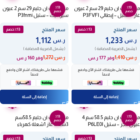
٪13
٪13
موقد بلت ان جليم 29 سم 2 عيون
موقد بلت ان جليم 29 سم 2 عيون
خصم
خصم
غاز – ستيل – إيطالي P3FVFI
سيراميك – ستيل P3fnmi
سعر المنتج
سعر المنتج
٪13 خصم
٪13 خصم
1,112
1,233
ر.س
ر.س
( يشمل الضريبة المضافة )
( يشمل الضريبة المضافة )
ر.س
1,410
ر.س
1,272
وفر 177 ر.س
وفر 160 ر.س
قسّمها على طريقتك، اشترِ الآن وادفع
قسّمها على طريقتك، اشترِ الآن وادفع
لاحقاً
لاحقاً
إضافة إلى السلة
إضافة إلى السلة
ضمان
ضمان
عامين
عامين
٪13
٪13
موقد بلت ان جليم 58.5 سم 4
موقد بلت ان جليم 58.5سم
خصم
خصم
عيون حجر – ستيل P6LE0I
3شعلة غاز 1شعلة كهرباء
إيطاليGTL647IX
سعر المنتج
سعر المنتج
٪13 خصم
٪13 خصم