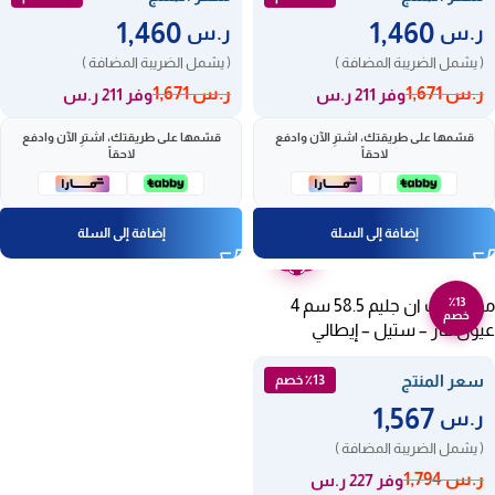
1,460
1,460
ر.س
ر.س
( يشمل الضريبة المضافة )
( يشمل الضريبة المضافة )
ر.س
1,671
ر.س
1,671
وفر 211 ر.س
وفر 211 ر.س
قسّمها على طريقتك، اشترِ الآن وادفع
قسّمها على طريقتك، اشترِ الآن وادفع
لاحقاً
لاحقاً
إضافة إلى السلة
إضافة إلى السلة
ضمان
عامين
٪13
موقد بلت ان جليم 58.5 سم 4
خصم
عيون غاز – ستيل – إيطالي
GTL64IX
سعر المنتج
٪13 خصم
1,567
ر.س
( يشمل الضريبة المضافة )
ر.س
1,794
وفر 227 ر.س