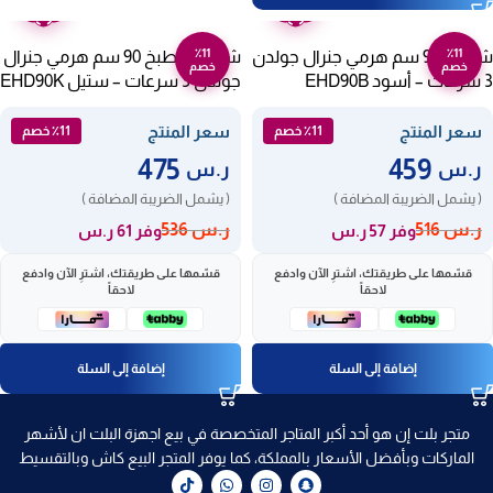
عامين
عامين
٪11
٪11
شفاط 90 سم هرمي جنرال جولدن
شفاط مطبخ 90 سم هرمي جنرال
خصم
خصم
3 سرعات – أسود EHD90B
جولدن 3 سرعات – ستيل EHD90K
سعر المنتج
سعر المنتج
٪11 خصم
٪11 خصم
475
459
ر.س
ر.س
( يشمل الضريبة المضافة )
( يشمل الضريبة المضافة )
ر.س
516
ر.س
536
وفر 57 ر.س
وفر 61 ر.س
قسّمها على طريقتك، اشترِ الآن وادفع
قسّمها على طريقتك، اشترِ الآن وادفع
لاحقاً
لاحقاً
إضافة إلى السلة
إضافة إلى السلة
متجر بلت إن هو أحد أكبر المتاجر المتخصصة في بيع اجهزة البلت ان لأشهر
الماركات وبأفضل الأسعار بالمملكة، كما يوفر المتجر البيع كاش وبالتقسيط