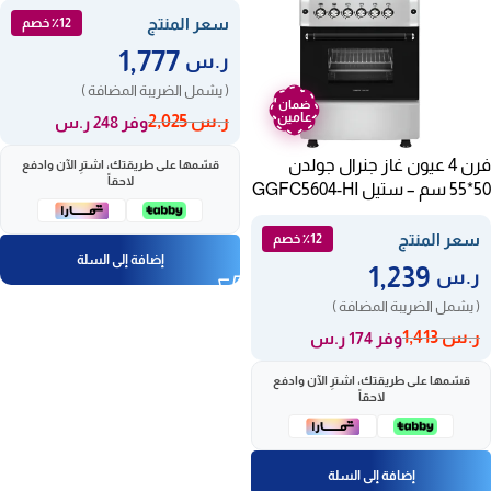
سعر المنتج
٪12 خصم
1,777
ر.س
( يشمل الضريبة المضافة )
ضمان
عامين
ر.س
2,025
وفر 248 ر.س
فرن 4 عيون غاز جنرال جولدن
قسّمها على طريقتك، اشترِ الآن وادفع
لاحقاً
50*55 سم – ستيل GGFC5604-HI
سعر المنتج
٪12 خصم
إضافة إلى السلة
1,239
ر.س
( يشمل الضريبة المضافة )
ر.س
1,413
وفر 174 ر.س
قسّمها على طريقتك، اشترِ الآن وادفع
لاحقاً
إضافة إلى السلة
ضمان
ضمان