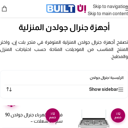
Skip to navigation
Skip to main content
أجهزة جنرال جولدن المنزلية
تصفح أجهزة جنرال جولدن المنزلية المتوفرة في متجر بلت إن، واختر
المنتج المناسب من الموديلات المتاحة حسب احتياجات المنزل
والمطبخ.
الرئيسية
/
جنرال جولدن
Show sidebar
ضمان
عامين
٪12
٪12
فرن غاز كهرباء جنرال جولدن 90
خصم
خصم
سم – 6 شعلات –
ستيلGGFC9604-HIXDGF