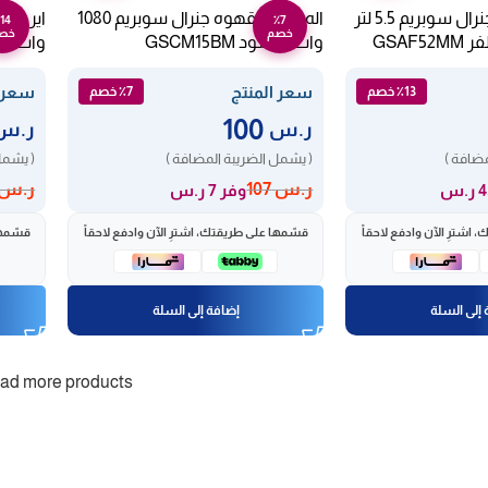
القلايه الهوائيه جنرال سوبريم 5.5 لتر
اله صنع القهوه جنرال سوبريم 1080
14
٪7
خصم
خص
وات – أسود GSCM15BM
وات – أسود
سعر المنتج
سعر ا
٪13 خصم
٪7 خصم
100
ر.س
ر.س
مضافة )
( يشمل الضريبة المضافة )
( يشمل
ر.س
107
ر.س
وفر 7 ر.س
اشترِ الآن وادفع لاحقاً
قسّمها على طريقتك، اشترِ الآن وادفع لاحقاً
قسّمها
إلى السلة
إضافة إلى السلة
ad more products