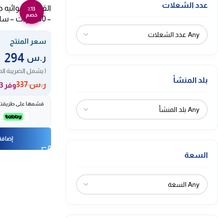
عدد الشعلات
٪13
خصم
– 1850 وات – سلفر GSAF52MM
سعر المنتج
294
ر.س
( يشمل الضريبة ال
بلد المنشأ
ر.س
337
وفر 43 ر.س
قسّمها على طريقتك، 
إضافة 
السعة