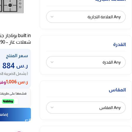
ش
القدرة
GS90HGS
سعر المنتج
884
ر.س
( يشمل الضريبة ال
ر.س
1,006
وفر 122 
المقاس
قسّمها على طريقتك، 
إضافة 