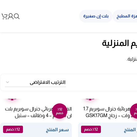
زة المطبخ
بلت إن صغيرة
 المنزلية
زلية.
ضمان
ضمان
عامين
عامين
الغلاية الكهربائية جنرال سوبريم 1.7
الفرن الكهربائي جنرال سوبريم بلت
٪12
٪
م
خصم
ان 60 سم – 4 وظائف – ستيل
GSO604IEMM
لمنتج
سعر المنتج
٪12 خصم
٪12 خصم