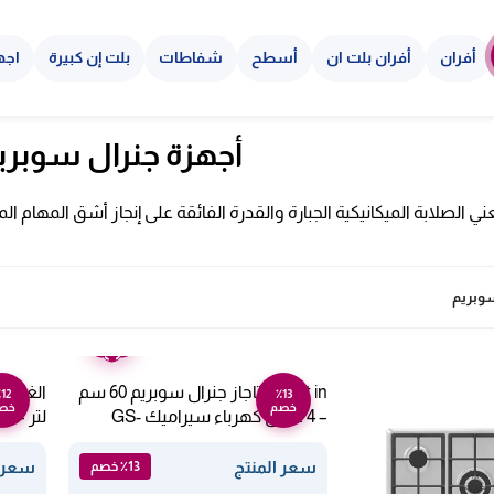
أفران
أفران بلت ان
أسطح
شفاطات
بلت إن كبيرة
اجه
أجهزة جنرال سوبريم
ني الصلابة الميكانيكية الجبارة والقدرة الفائقة على إنجاز أشق المهام المن
سوبريم
ضمان
عامين
built in بوتاجاز جنرال سوبريم 60 سم
12
٪13
خصم
خص
– 4 عيون كهرباء سيراميك GS-
لتر – 2200 وات – زجاج GSK17GM
H604PECL
سعر المنتج
سعر ا
٪13 خصم