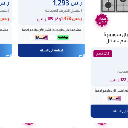
1,293
ر.س
ر.س
( يشمل الضريبة المضافة )
( يشمل
ر.س
1,478
ر.س
وفر 185 ر.س
ضمان
عامين
قسّمها على طريقتك، اشترِ الآن وادفع لاحقاً
قسّمها
built in بوتاجاز جنرال سوبريم 5
علات غاز – 90 سم – ستيل
إضافة إلى السلة
٪12 خصم
مضافة )
ر.س
اشترِ الآن وادفع لاحقاً
إلى السلة
ضمان
ضمان
عامين
عامين