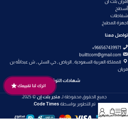
أفران بلت ان
أسطح
شفاطات
اجهزة المطبخ
تواصل معنا
builttcom@gmail.com
المملكة العربية السعودية , الرياض , حي السلي , ش عبدالله بن
فريان
شهادات التوثيق
اترك لنا تقييمك
جميع الحقوق محفوظة لـ
متجر بلت إن
© 2025.
تم التطوير بواسطة
Code Times
.
متجر
Sidebar
العربة
حسابي
تواصل معنا