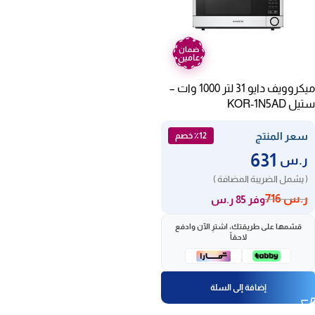
ضمان
عامين
ميكروويف دايو 31 لتر 1000 وات –
ستيل KOR-1N5AD
سعر المنتج
٪12 خصم
631
ر.س
( يشمل الضريبة المضافة )
ر.س
716
وفر 85 ر.س
قسّمها على طريقتك، اشترِ الآن وادفع
لاحقاً
إضافة إلى السلة