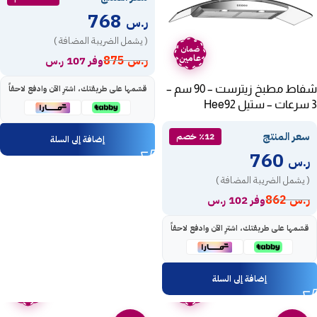
768
ر.س
( يشمل الضريبة المضافة )
ضمان
عامين
ر.س
875
وفر 107 ر.س
شفاط مطبخ زيترست – 90 سم –
قسّمها على طريقتك، اشترِ الآن وادفع لاحقاً
3 سرعات – ستيل Hee92
سعر المنتج
٪12 خصم
إضافة إلى السلة
760
ر.س
( يشمل الضريبة المضافة )
ر.س
862
وفر 102 ر.س
قسّمها على طريقتك، اشترِ الآن وادفع لاحقاً
إضافة إلى السلة
ضمان
ضمان
عامين
عامين