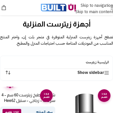
Skip to navigation
Skip to main content
أجهزة زيترست المنزلية
تصفح أجهزة زيترست المنزلية المتوفرة في متجر بلت إن، واختر المنتج
المناسب من الموديلات المتاحة حسب احتياجات المنزل والمطبخ.
الرئيسية
/
زيترست
Show sidebar
ضمان
عامين
٪12
٪12
شفاط مطبخ زيترست 60 سم – 4
خصم
خصم
سرعات – زجاجي – ستيل Hee62
سعر المنتج
٪12 خصم