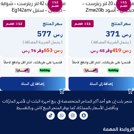
٪12
٪11
ميكروويف 20 لتر زيترست –
ميكروويف 42 لتر زيترست – شواية
خصم
خصم
ديجيتال – أسود Zmw20lb
– ديجيتال – ستيل Eg142anv
سعر المنتج
سعر المنتج
٪11 خصم
٪12 خصم
577
371
ر.س
ر.س
( يشمل الضريبة المضافة )
( يشمل الضريبة المضافة )
ر.س
419
ر.س
653
وفر 48 ر.س
وفر 76 ر.س
قسّمها على طريقتك، اشترِ الآن وادفع لاحقاً
قسّمها على طريقتك، اشترِ الآن وادفع لاحقاً
إضافة إلى السلة
إضافة إلى السلة
متجر بلت إن هو أحد أكبر المتاجر المتخصصة في بيع اجهزة البلت ان لأشهر الماركات
وبأفضل الأسعار بالمملكة، كما يوفر المتجر البيع كاش وبالتقسيط
الروابط المهمة