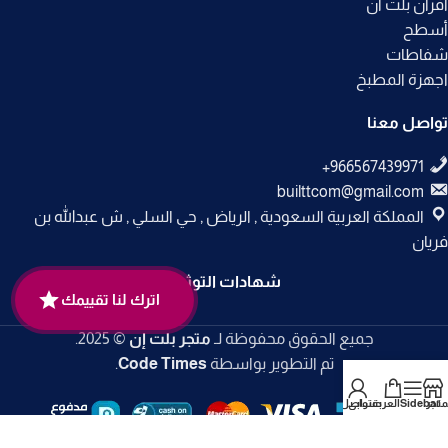
أفران بلت ان
أسطح
شفاطات
اجهزة المطبخ
تواصل معنا
builttcom@gmail.com
المملكة العربية السعودية , الرياض , حي السلي , ش عبدالله بن
فريان
شهادات التوثيق
اترك لنا تقييمك
جميع الحقوق محفوظة لـ
متجر بلت إن
© 2025.
تم التطوير بواسطة
Code Times
.
متجر
Sidebar
العربة
حسابي
تواصل معنا