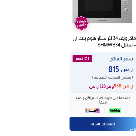
ضمان
عامين
ماكرويف 34 لتر ستار هوم بلت ان
– ستيل SHMWB34
سعر المنتج
٪13 خصم
815
ر.س
( يشمل الضريبة المضافة )
ر.س
938
وفر 123 ر.س
قسّمها على طريقتك، اشترِ الآن وادفع
لاحقاً
إضافة إلى السلة