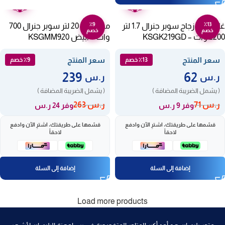
عامين
عامين
٪9
٪13
غلاية ماء زجاج سوبر جنرال 1.7 لتر
ميكرويف 20 لتر سوبر جنرال 700
خصم
خصم
2200 وات – KSGK219GD
وات – أبيض KSGMM920
سعر المنتج
سعر المنتج
٪13 خصم
٪9 خصم
239
62
ر.س
ر.س
( يشمل الضريبة المضافة )
( يشمل الضريبة المضافة )
ر.س
71
ر.س
263
وفر 9 ر.س
وفر 24 ر.س
قسّمها على طريقتك، اشترِ الآن وادفع
قسّمها على طريقتك، اشترِ الآن وادفع
لاحقاً
لاحقاً
إضافة إلى السلة
إضافة إلى السلة
Load more products