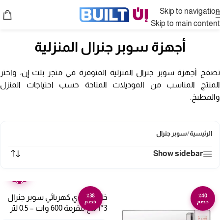
Skip to navigation
Skip to main content
أجهزة سوبر جنرال المنزلية
تصفح أجهزة سوبر جنرال المنزلية المتوفرة في متجر بلت إن، واختر
المنتج المناسب من الموديلات المتاحة حسب احتياجات المنزل
والمطبخ.
الرئيسية
/
سوبر جنرال
Show sidebar
ضمان
عامين
٪38
٪40
خلاط يدوي كهربائي سوبر جنرال
خصم
خصم
3*1 مع مفرمة 600 وات – 0.5 لتر
KSGHB196P