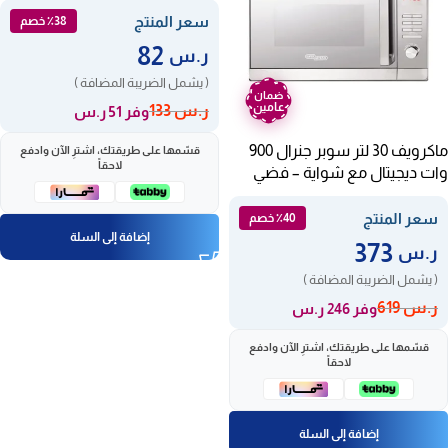
سعر المنتج
٪38 خصم
82
ر.س
( يشمل الضريبة المضافة )
ضمان
عامين
ر.س
133
وفر 51 ر.س
ماكرويف 30 لتر سوبر جنرال 900
قسّمها على طريقتك، اشترِ الآن وادفع
لاحقاً
وات ديجيتال مع شواية – فضي
Ksgmm930g
سعر المنتج
٪40 خصم
إضافة إلى السلة
373
ر.س
( يشمل الضريبة المضافة )
ر.س
619
وفر 246 ر.س
قسّمها على طريقتك، اشترِ الآن وادفع
لاحقاً
إضافة إلى السلة
ضمان
ضمان