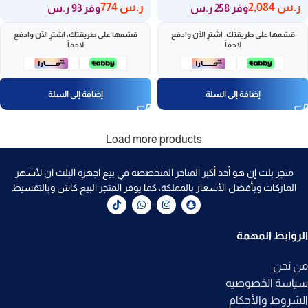
ر.س
2,084
ر.س
774
وفر 258 ر.س
وفر 93 ر.س
قسّمها على طريقتك، اشترِ الآن وادفع
قسّمها على طريقتك، اشترِ الآن وادفع
لاحقاً
لاحقاً
إضافة إلى السلة
إضافة إلى السلة
Load more products
متجر بلت إن هو أحد أكبر المتاجر المتخصصة في بيع اجهزة البلت ان لأشهر
الماركات وبأفضل الأسعار بالمملكة، كما يوفر المتجر البيع كاش وبالتقسيط
الروابط المهمة
من نحن
سياسة الخصوصيه
الشروط والأحكام