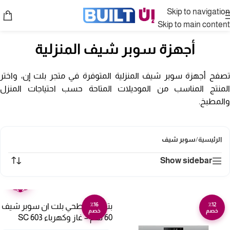
Skip to navigation
Skip to main content
أجهزة سوبر شيف المنزلية
تصفح أجهزة سوبر شيف المنزلية المتوفرة في متجر بلت إن، واختر
المنتج المناسب من الموديلات المتاحة حسب احتياجات المنزل
والمطبخ.
الرئيسية
/
سوبر شيف
Show sidebar
ضمان
عامين
٪16
٪12
بتوجاز سطحي بلت ان سوبر شيف
خصم
خصم
60 سم – غاز وكهرباء SC 603
ATGM