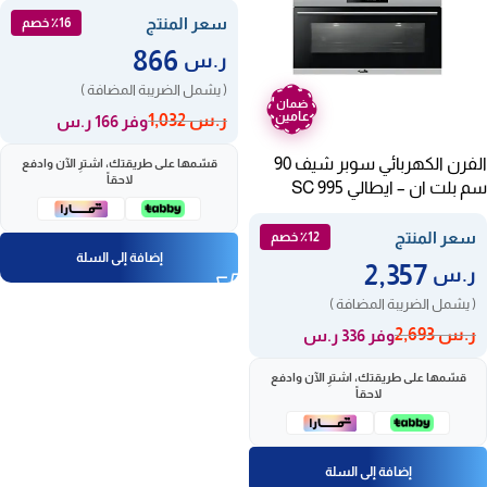
سعر المنتج
٪16 خصم
866
ر.س
( يشمل الضريبة المضافة )
ضمان
عامين
ر.س
1,032
وفر 166 ر.س
الفرن الكهربائي سوبر شيف 90
قسّمها على طريقتك، اشترِ الآن وادفع
لاحقاً
سم بلت ان – ايطالي SC 995
E11MM
سعر المنتج
٪12 خصم
إضافة إلى السلة
2,357
ر.س
( يشمل الضريبة المضافة )
ر.س
2,693
وفر 336 ر.س
قسّمها على طريقتك، اشترِ الآن وادفع
لاحقاً
إضافة إلى السلة
ضمان
ضمان