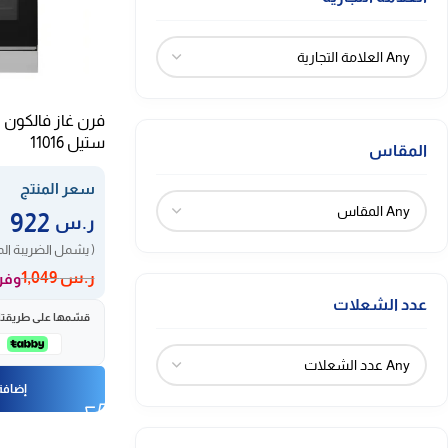
ستيل 11016
المقاس
سعر المنتج
922
ر.س
( يشمل الضريبة ال
ر.س
1,049
وفر 127 ر
عدد الشعلات
قسّمها على طريقتك، 
إضافة 