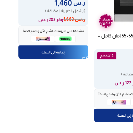
1,460
ر.س
( يشمل الضريبة المضافة )
ر.س
1,663
وفر 203 ر.س
ضمان
عامين
قسّمها على طريقتك، اشترِ الآن وادفع لاحقاً
فرن غاز فالكون 55×‏55 امان كامل –
إضافة إلى السلة
٪12 خصم
مضافة )
.س
اشترِ الآن وادفع لاحقاً
إلى السلة