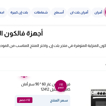
أفران
أفران بلت ان
أسطح
شفاطات
بلت إن كبيرة
اجه
أجهزة فالكون ال
ن المنزلية المتوفرة في متجر بلت إن، واختر المنتج المناسب من المود
ضمان
عامين
فرن فالكون غاز 60 * 90 سم أمان
٪12
خصم
كامل – ستيل 12412
سعر المنتج
٪12 خصم