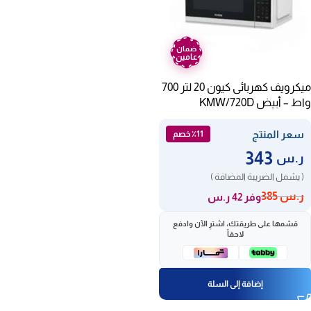
ضمان
عامين
ميكرويف كهربائى كيون 20 لتر 700
واط – أبيض KMW/720D
سعر المنتج
٪11 خصم
343
ر.س
( يشمل الضريبة المضافة )
ر.س
385
وفر 42 ر.س
قسّمها على طريقتك، اشترِ الآن وادفع
لاحقاً
إضافة إلى السلة