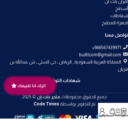
أفران بلت ان
أسطح
شفاطات
اجهزة المطبخ
تواصل معنا
builttcom@gmail.com
المملكة العربية السعودية , الرياض , حي السلي , ش عبدالله بن
فريان
شهادات التوثيق
اترك لنا تقييمك
جميع الحقوق محفوظة لـ
متجر بلت إن
© 2025.
تم التطوير بواسطة
Code Times
.
متجر
Sidebar
العربة
حسابي
تواصل معنا