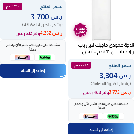
سعر المنتج
٪13 خصم
3,700
ر.س
( يشمل الضريبة المضافة )
ضمان
عامين
ر.س
4,232
وفر 532 ر.س
ثلاجة عمودي ماجيك لاين باب
قسّمها على طريقتك، اشترِ الآن وادفع
لاحقاً
واحد بلت ان 11 قدم – أبيض
M2795
سعر المنتج
٪12 خصم
إضافة إلى السلة
3,304
ر.س
( يشمل الضريبة المضافة )
ر.س
3,772
وفر 468 ر.س
قسّمها على طريقتك، اشترِ الآن وادفع
لاحقاً
إضافة إلى السلة
ضمان
ضمان