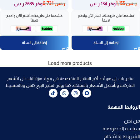
ر.س
1,155
ر.س
6,731
وفر 134 ر.س
وفر 2635 ر.س
قسّمها على طريقتك، اشترِ الآن وادفع
قسّمها على طريقتك، اشترِ الآن وادفع
لاحقاً
لاحقاً
إضافة إلى السلة
إضافة إلى السلة
Load more products
متجر بلت إن هو أحد أكبر المتاجر المتخصصة في بيع اجهزة البلت ان لأشهر
الماركات وبأفضل الأسعار بالمملكة، كما يوفر المتجر البيع كاش وبالتقسيط
الروابط المهمة
من نحن
سياسة الخصوصيه
الشروط والأحكام