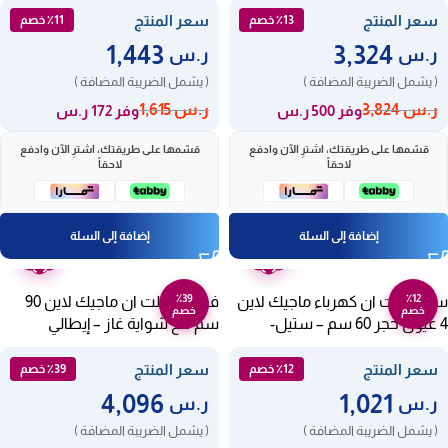
سعر المنتج
سعر المنتج
٪13 خصم
٪11 خصم
1,443
3,324
ر.س
ر.س
( يشمل الضريبة المضافة )
( يشمل الضريبة المضافة )
ر.س
3,824
ر.س
1,615
وفر 500 ر.س
وفر 172 ر.س
قسّمها على طريقتك، اشترِ الآن وادفع
قسّمها على طريقتك، اشترِ الآن وادفع
لاحقاً
لاحقاً
إضافة إلى السلة
إضافة إلى السلة
ضمان
ضمان
عامين
عامين
٪39
٪12
سطح بلت ان كهرباء ماجيك لاين
فرن غاز بلت ان ماجيك لاين 90
خصم
خصم
4 عيون حجر 60 سم – ستيل-
سم مع شواية غاز – إيطالي
MO9GGV
MH6E4 S
سعر المنتج
سعر المنتج
٪12 خصم
٪39 خصم
4,096
1,021
ر.س
ر.س
( يشمل الضريبة المضافة )
( يشمل الضريبة المضافة )