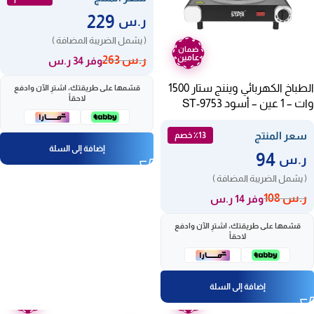
229
ر.س
( يشمل الضريبة المضافة )
ضمان
عامين
ر.س
263
وفر 34 ر.س
الطباخ الكهربائي ويننج ستار 1500
قسّمها على طريقتك، اشترِ الآن وادفع
لاحقاً
وات – 1 عين – أسود ST-9753
سعر المنتج
٪13 خصم
إضافة إلى السلة
94
ر.س
( يشمل الضريبة المضافة )
ر.س
108
وفر 14 ر.س
قسّمها على طريقتك، اشترِ الآن وادفع
لاحقاً
إضافة إلى السلة
ضمان
ضمان
عامين
عامين