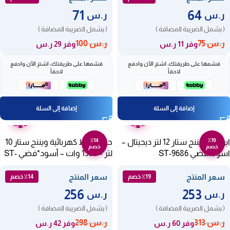
71
64
ر.س
ر.س
( يشمل الضريبة المضافة )
( يشمل الضريبة المضافة )
ر.س
75
ر.س
100
وفر 11 ر.س
وفر 29 ر.س
قسّمها على طريقتك، اشترِ الآن وادفع
قسّمها على طريقتك، اشترِ الآن وادفع
لاحقاً
لاحقاً
إضافة إلى السلة
إضافة إلى السلة
ضمان
ضمان
عامين
عامين
٪14
٪19
ايرفراير ويننج ستار 12 لتر ديجيتال –
حلة ضغط كهربائية ويننج ستار 10
خصم
خصم
اسود/فضي ST-9686
لتر – 1350 وات – أسود*فضي ST-
9336
سعر المنتج
سعر المنتج
٪19 خصم
٪14 خصم
256
253
ر.س
ر.س
( يشمل الضريبة المضافة )
( يشمل الضريبة المضافة )
ر.س
313
ر.س
298
وفر 60 ر.س
وفر 42 ر.س