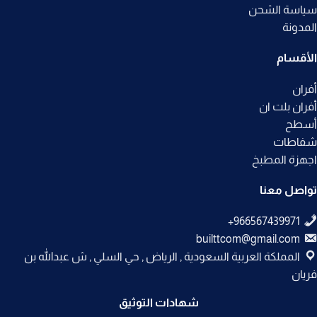
سياسة الشحن
المدونة
الأقسام
أفران
أفران بلت ان
أسطح
شفاطات
اجهزة المطبخ
تواصل معنا
builttcom@gmail.com
المملكة العربية السعودية , الرياض , حي السلي , ش عبدالله بن
فريان
شهادات التوثيق