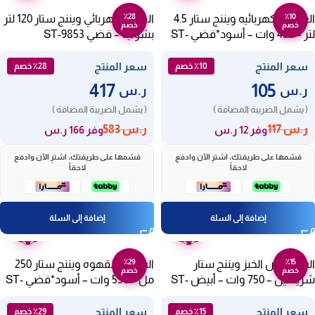
٪28
٪10
العجانه الكهربائيه ويننج ستار 4.5
الفرن الكهربائي ويننج ستار 120 لتر
خصم
خصم
لتر – 450 وات – أسود*فضي ST-
بشواية – فضي ST-9853
5532
سعر المنتج
سعر المنتج
٪10 خصم
٪28 خصم
417
105
ر.س
ر.س
( يشمل الضريبة المضافة )
( يشمل الضريبة المضافة )
ر.س
117
ر.س
583
وفر 12 ر.س
وفر 166 ر.س
قسّمها على طريقتك، اشترِ الآن وادفع
قسّمها على طريقتك، اشترِ الآن وادفع
لاحقاً
لاحقاً
إضافة إلى السلة
إضافة إلى السلة
ضمان
ضمان
عامين
عامين
٪29
٪15
اله تحميص الخبز ويننج ستار
اله صنع القهوه ويننج ستار 250
خصم
خصم
شريحتين – 750 وات – أبيض ST-
مل – 550 وات – أسود*فضي ST-
9897
9359
سعر المنتج
سعر المنتج
٪15 خصم
٪29 خصم