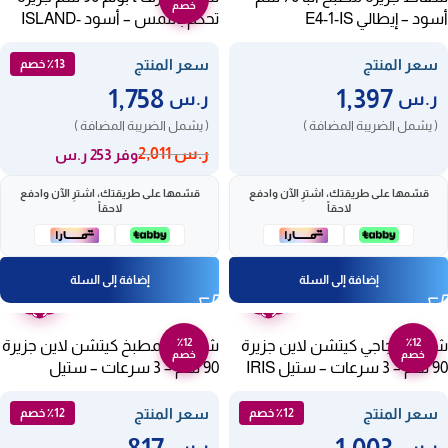
خصم
أسود – إيطالي E4-1-IS
تحكم باللمس – أسود ISLAND-
T90-1500 BLACK
سعر المنتج
سعر المنتج
٪13 خصم
1,758
1,397
ر.س
ر.س
( يشمل الضريبة المضافة )
( يشمل الضريبة المضافة )
ر.س
2,011
وفر 253 ر.س
قسّمها على طريقتك، اشترِ الآن وادفع
قسّمها على طريقتك، اشترِ الآن وادفع
لاحقاً
لاحقاً
إضافة إلى السلة
إضافة إلى السلة
ضمان
ضمان
عامين
عامين
٪12
٪12
شفاط زجاجي كيتشن لاين جزيرة
شفاط للمطبخ كيتشن لاين جزيرة
خصم
خصم
90 سم – 3 سرعات – ستيل IRIS
90 سم – 3 سرعات – ستيل
PANTHEON 90
90
سعر المنتج
سعر المنتج
٪12 خصم
٪12 خصم
817
1,003
ر.س
ر.س