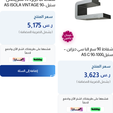
ستيل AS ISOLA VINTAGE 90-
1000
سعر المنتج
5,175
ر.س
( يشمل الضريبة المضافة )
ضمان
عامين
شفاط 90 سم البا سي ديزاين –
قسّمها على طريقتك، اشترِ الآن وادفع
لاحقاً
ستيلAS C 90-1000
سعر المنتج
إضافة إلى السلة
3,623
ر.س
( يشمل الضريبة المضافة )
قسّمها على طريقتك، اشترِ الآن وادفع
لاحقاً