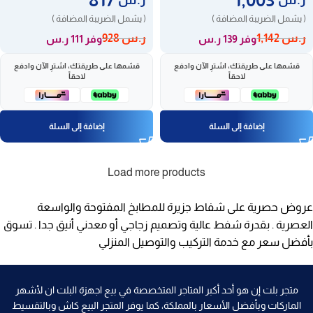
( يشمل الضريبة المضافة )
( يشمل الضريبة المضافة )
ر.س
1,142
ر.س
928
وفر 139 ر.س
وفر 111 ر.س
قسّمها على طريقتك، اشترِ الآن وادفع
قسّمها على طريقتك، اشترِ الآن وادفع
لاحقاً
لاحقاً
إضافة إلى السلة
إضافة إلى السلة
Load more products
عروض حصرية على شفاط جزيرة للمطابخ المفتوحة والواسعة
العصرية . بقدرة شفط عالية وتصميم زجاجي أو معدني أنيق جدا . تسوق
بأفضل سعر مع خدمة التركيب والتوصيل المنزلي
متجر بلت إن هو أحد أكبر المتاجر المتخصصة في بيع اجهزة البلت ان لأشهر
الماركات وبأفضل الأسعار بالمملكة، كما يوفر المتجر البيع كاش وبالتقسيط