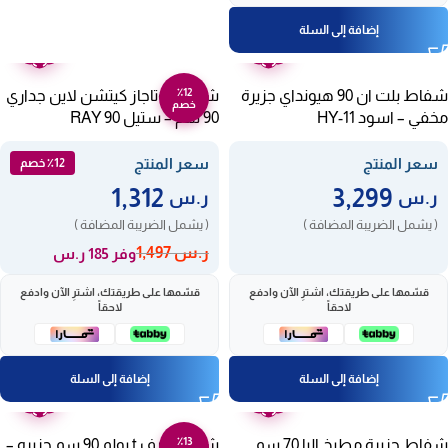
إضافة إلى السلة
ضمان
ضمان
عامين
عامين
٪12
شفاط بلت ان 90 هيونداي جزيرة
شفاط بوتاجاز كيتشن لاين جداري
خصم
مخفي – اسود HY-11
90 سم – ستيل RAY 90
سعر المنتج
سعر المنتج
٪12 خصم
1,312
3,299
ر.س
ر.س
( يشمل الضريبة المضافة )
( يشمل الضريبة المضافة )
ر.س
1,497
وفر 185 ر.س
قسّمها على طريقتك، اشترِ الآن وادفع
قسّمها على طريقتك، اشترِ الآن وادفع
لاحقاً
لاحقاً
إضافة إلى السلة
إضافة إلى السلة
ضمان
ضمان
عامين
عامين
٪13
شفاط جزيرة مطبخ البا 70 سم
شفاط حرف t بولم 90 سم جزيره –