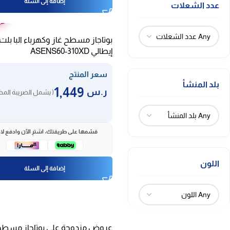
إضافة إلى السلة
عدد الشعلات
ضم
عا
بوتاجاز مسطح غاز وكهرباء البا بلت 
إيطالي ASENS60-310XD
سعر المنتج
بلد المنشأ
1,449
ر.س
( يشمل الضريبة المض
قسّمها على طريقتك، اشترِ الآن وادفع لاح
اللون
إضافة إلى السلة
عروض مزدوجة على بوتاجاز مسطح غ