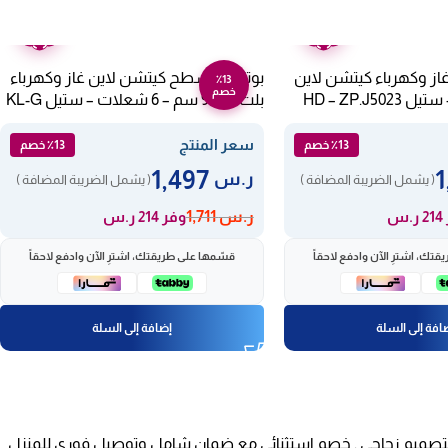
ضمان
ضمان
عامين
عامين
از وكهرباء كيتشن لاين
بوتاجاز مسطح كيتشن لاين غاز وكهرباء
٪13
خصم
بلت ان 90 سم – 6 شعلات – ستيل KL-G
5023
سعر المنتج
٪13 خصم
٪13 خصم
1,497
ر.س
( يشمل الضريبة المضافة )
( يشمل الضريبة المضافة )
ر.س
1,711
.س
وفر 214 ر.س
تك، اشترِ الآن وادفع لاحقاً
قسّمها على طريقتك، اشترِ الآن وادفع لاحقاً
افة إلى السلة
إضافة إلى السلة
 بتصميم زجاجي . خصم استثنائي مع ضمان شامل وتوصيل فوري للمنزل