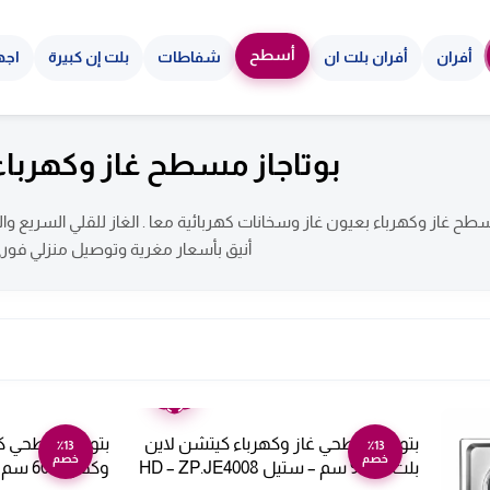
أسطح
أفران
أفران بلت ان
شفاطات
بلت إن كبيرة
اجه
بوتاجاز مسطح غاز وكهرباء
سطح غاز وكهرباء بعيون غاز وسخانات كهربائية معا . الغاز للقلي السريع وال
أنيق بأسعار مغرية وتوصيل منزلي فور
ضمان
عامين
بتوجاز سطحي غاز وكهرباء كيتشن لاين
بتوجاز سطحي كي
٪13
٪13
خصم
خصم
بلت ان 90 سم – ستيل HD – ZP.JE4008