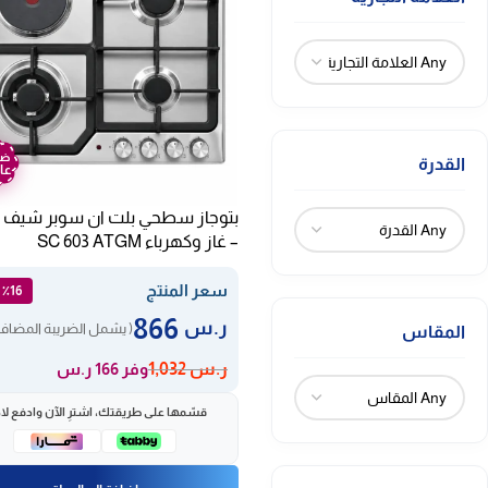
ضم
القدرة
عا
– غاز وكهرباء SC 603 ATGM
سعر المنتج
٪16 خصم
866
ر.س
( يشمل الضريبة المضافة
المقاس
ر.س
1,032
وفر 166 ر.س
قسّمها على طريقتك، اشترِ الآن وادفع لاح