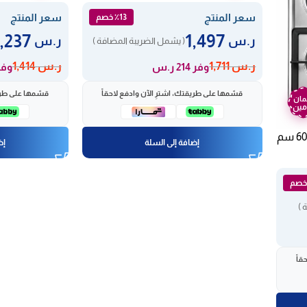
ستيلJE4009
سعر المنتج
سعر المنتج
٪13 خصم
1,237
1,497
ر.س
ر.س
( يشمل الضريبة المضافة )
ر.س
1,711
ر.س
1,414
وفر 214 ر.س
وفر 177 
قسّمها على طريقتك، اشترِ الآن وادفع لاحقاً
قسّمها على طريق
ان
مين
بتوجاز سطحي بلت ان سوبر شيف 60 سم
إضافة إلى السلة
إض
 )
قاً