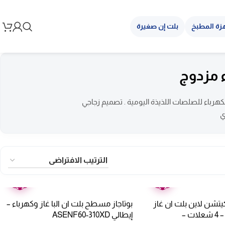
زة المطبخ
بلت إن صغيرة
 مزدوج
كهرباء للصلصات اللذيذة اليومية . تصميم زجاجي
ي
ضمان
ضمان
عامين
عامين
تشن لاين بلت ان غاز
بوتاجاز مسطح بلت ان البا غاز وكهرباء –
وكهرباء 60 سم – 4 شعلات –
إيطالي ASENF60-310XD