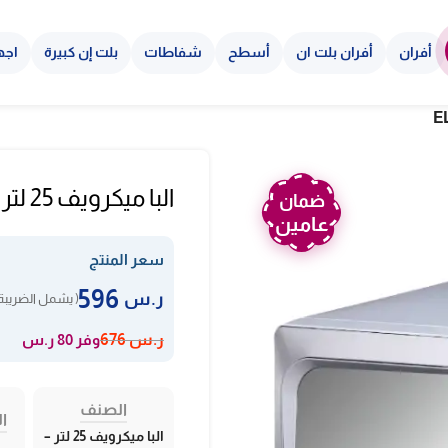
أفران
أفران بلت ان
أسطح
شفاطات
بلت إن كبيرة
اجه
البا ميكرويف 25 لتر – ستيل ELBA25
ضمان
عامين
سعر المنتج
596
ر.س
( يشمل الضريبة 
وفر 80 ر.س
ر.س
676
الصنف
ال
البا ميكرويف 25 لتر –