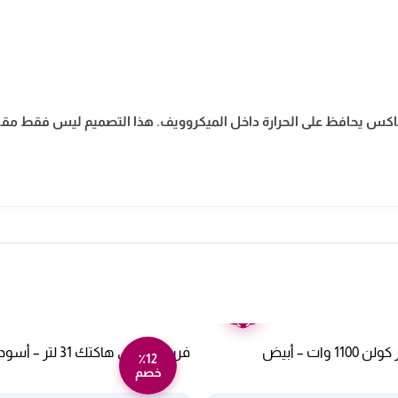
كس يحافظ على الحرارة داخل الميكروويف. هذا التصميم ليس فقط مقاوم 
ضمان
عامين
ميكروويف 20 لتر كولن 1100 وات – أبيض
فرن كهربائي هاكتك 31 لتر – أسود HEO2651
٪12
خصم