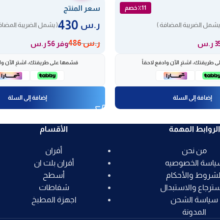
سعر المنتج
٪11 خصم
430
ر.س
يشمل الضريبة المضافة )
( يشمل الضريبة المضاف
ر.س
486
وفر 56 ر.س
 طريقتك، اشترِ الآن وادفع لاحقاً
قسّمها على طريقتك، اشترِ الآن واد
إضافة إلى السلة
إضافة إلى السلة
الروابط المهمة
الأقسام
من نحن
أفران
ياسة الخصوصيه
أفران بلت ان
لشروط والأحكام
أسطح
سترجاع والاستبدال
شفاطات
سياسة الشحن
اجهزة المطبخ
المدونة