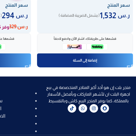
سعر المنتج
سعر المنتج
294
1,532
ر.س
ر.س
( يشمل الضريبة المضافة )
( 
ر.س
329
وفر 35 ر.س
قسّمها على طريقتك، اشترِ الآن وادفع لاحقاً
قسّمها على
إضافة إلى السلة
متجر بلت إن هو أحد أكبر المتاجر المتخصصة في بيع
اجهزة البلت ان لأشهر الماركات وبأفضل الأسعار
س
بالمملكة، كما يوفر المتجر البيع كاش وبالتقسيط
ا
الا