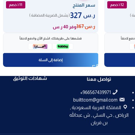
سعر المنتج
٪12 خصم
٪11 خصم
327
ر.س
ة )
( يشمل الضريبة المضافة )
ر.س
367
وفر 40 ر.س
فع لاحقاً
قسّمها على طريقتك، اشترِ الآن وادفع لاحقاً
إضافة إلى السلة
شهادات التوثيق
تواصل معنا
builttcom@gmail.com
المملكة العربية السعودية ,
الرياض , حي السلي , ش عبدالله
بن فريان