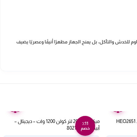
للخدش والتآكل، بل يمنح الجهاز مظهرًا أنيقًا وعصريًا يضيف
ضمان
ضمان
عامين
عامين
ميكروويف 20 لتر كولن 1200 وات – ديجيتال –
٪11
أبيض 802100001
خصم