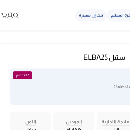
زة المطبخ
بلت إن صغيرة
٪12 خصم
المضافة )
علامة التجارية
الموديل
اللون
البا
ELBA25
ستيل