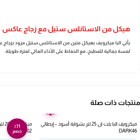
هيكل من الاستانلس ستيل مع زجاج عاكس
يأتي البا ميكرويف بهيكل متين من الاستانلس ستيل مزود بزجاج عا
لمسة جمالية للمطبخ، مع الحفاظ على الأداء العالي لفترة طويلة.
منتجات ذات صلة
ضمان
عامين
ميكرويف البا بلت ان 25 لتر بشواية أسود – إيطالي
٪11
802100002
DARK46
خصم