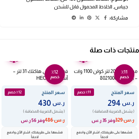
جيباس
,
الخلاط المحمول قابل للشحن
مشاركة:
منتجات ذات صلة
ضمان
ضمان
عامين
عامين
ميكروويف 20 لتر كولن 1100 وات
فرن كهربائي هاكتك 31 لتر –
٪12
٪11
خصم
خصم
– أبيض 802100002
أسود HEO2651
سعر المنتج
سعر المنتج
٪11 خصم
٪12 خصم
430
294
ر.س
ر.س
( يشمل الضريبة المضافة )
( يشمل الضريبة المضافة )
ر.س
329
ر.س
486
وفر 35 ر.س
وفر 56 ر.س
قسّمها على طريقتك، اشترِ الآن وادفع
قسّمها على طريقتك، اشترِ الآن وادفع
لاحقاً
لاحقاً