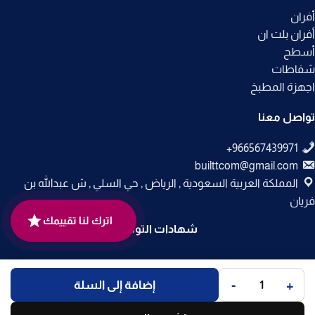
أفران
أفران بلت ان
أسطح
شفاطات
اجهزة المطبخ
تواصل معنا
builttcom@gmail.com
المملكة العربية السعودية , الرياض , حي السلي , ش عبدالله بن
فريان
اترك لنا تقييمك
شهادات التوثيق
جميع الحقوق محفوظة لـ
متجر بلت إن
© 2025.
-
+
إضافة إلى السلة
تم التطوير بواسطة
Code Times
.