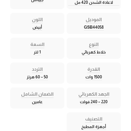
لاعادة الشحن 420 مل
الموديل
اللون
GSB44058
أبيض
النوع
السعة
خلاط كهربائي
1 لتر
القدرة
التردد
1500 وات
50 – 60 هرتز
الجهد الكهربائي
الضمان الشامل
220 – 240 فولت
عامين
التصنيف
أجهزة المطبخ