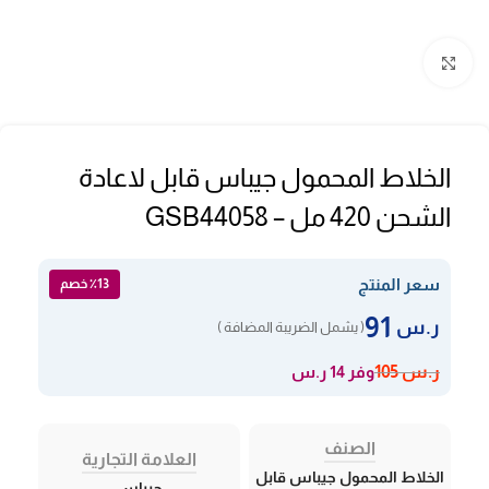
Click to enlarge
الخلاط المحمول جيباس قابل لاعادة
الشحن 420 مل – GSB44058
سعر المنتج
٪13 خصم
91
ر.س
( يشمل الضريبة المضافة )
وفر 14 ر.س
ر.س
105
الصنف
العلامة التجارية
الخلاط المحمول جيباس قابل
جيباس