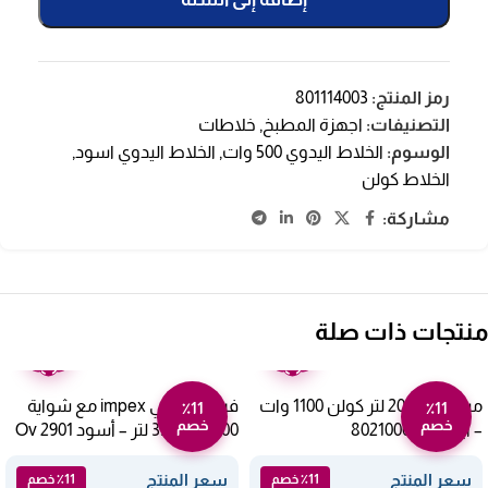
رمز المنتج:
801114003
التصنيفات:
اجهزة المطبخ
,
خلاطات
الوسوم:
الخلاط اليدوي 500 وات
,
الخلاط اليدوي اسود
,
الخلاط كولن
مشاركة:
منتجات ذات صلة
ضمان
ضمان
عامين
عامين
ميكروويف 20 لتر كولن 1100 وات
فرن كهربائي impex مع شواية
٪11
٪11
خصم
خصم
– أبيض 802100002
1500 وات 35 لتر – أسود Ov 2901
سعر المنتج
سعر المنتج
٪11 خصم
٪11 خصم