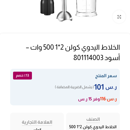
Click to enlarge
الخلاط اليدوي كولن 2*1 500 وات –
أسود 801114003
سعر المنتج
٪13 خصم
101
ر.س
( يشمل الضريبة المضافة )
وفر 15 ر.س
ر.س
116
الصنف
العلامة التجارية
الخلاط اليدوي كولن 2*1 500
كولن