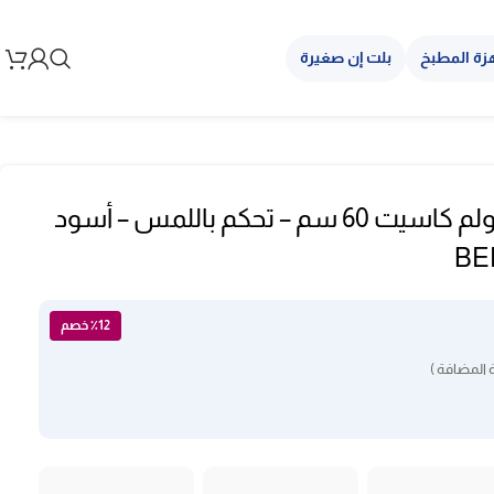
زة المطبخ
بلت إن صغيرة
الشفاط البلت ان بولم كاسيت 60 سم – تحكم باللمس – أسود
BE
٪12 خصم
 المضافة )