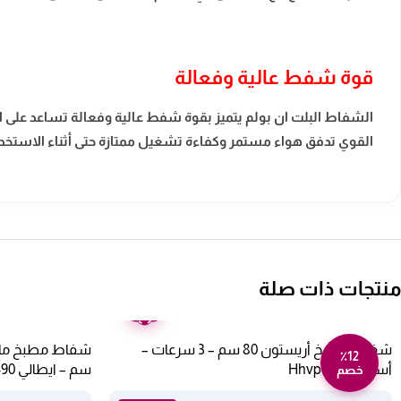
قوة شفط عالية وفعالة
الشفاط البلت ان بولم يتميز بقوة شفط عالية وفعالة تساعد على ال
القوي تدفق هواء مستمر وكفاءة تشغيل ممتازة حتى أثناء الاستخدا
منتجات ذات صلة
ضمان
عامين
شفاط مطبخ أريستون 80 سم – 3 سرعات –
٪12
أسود Hhvp8.7fltk
سم – ايطالي Mghc-90
خصم