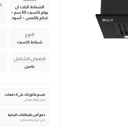
ال
الشفاط البلت ان
بولم كاسيت 60 سم –
تحكم باللمس – أسود
النوع
شفاط كاسيت
الضمان الشامل
عامين
قسم فاتورتك على 4 دفعات
بدون فوائد مع تابي
دفع آمن بالبطاقات البنكية
مدى، فيزا، وماستركارد