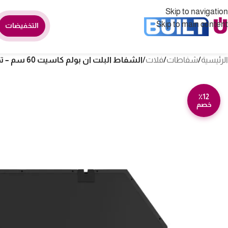
Skip to navigation
Skip to main content
التخفيضات
الرئيسية
/
شفاطات
/
فلات
/
الشفاط البلت ان بولم كاسيت 60 سم – تحكم باللمس – أسود BEETLE-60-BLACK
٪12
خصم