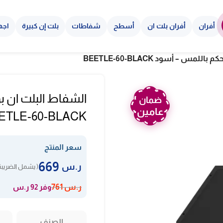
أفران
أفران بلت ان
أسطح
شفاطات
بلت إن كبيرة
اجه
ضمان
عامين
ETLE-60-BLACK
سعر المنتج
669
ر.س
( يشمل الضريبة
وفر 92 ر.س
ر.س
761
الصنف