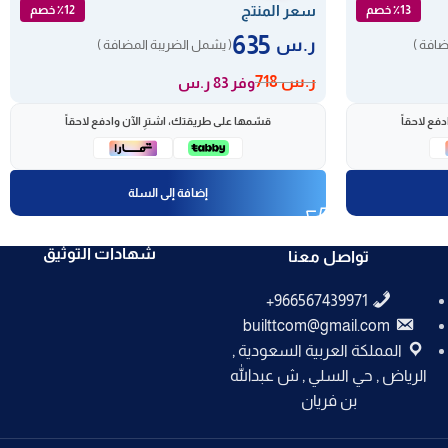
سعر المنتج
٪13 خصم
٪12 خصم
635
ر.س
ضافة )
( يشمل الضريبة المضافة )
ر.س
718
وفر 83 ر.س
فع لاحقاً
قسّمها على طريقتك، اشترِ الآن وادفع لاحقاً
إضافة إلى السلة
شهادات التوثيق
تواصل معنا
builttcom@gmail.com
المملكة العربية السعودية ,
الرياض , حي السلي , ش عبدالله
بن فريان