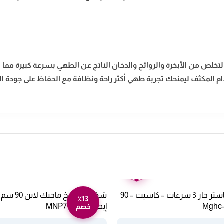
تخلص من الأبخرة والروائح والدخان الناتج عن الطهي بسرعة كبيرة مما ي
م المكثف ليمنحك تجربة طهي أكثر راحة ونظافة مع الحفاظ على جودة ال
ضمان
عامين
شفاط مطبخ ماستر جاز 3 سرعات – كاسيت – 90
٪13
إيطالي MNP7 90/S
خصم