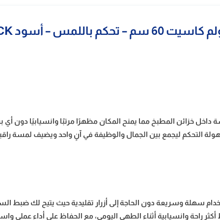
مس – أسود BEETLE-60-BLACK
اخل خزائن المطبخ مما يمنح المكان مظهرًا مرتبًا وانسيابيًا دون أي
ولة التحكم ليجمع بين الجمال والوظيفة في آنٍ واحد ويضيف لمسة راقي
دام سهلة وسريعة دون الحاجة إلى أزرار تقليدية حيث يتيح لك ضبط ا
 راحة وانسيابية أثناء الطهي اليومي، مع الحفاظ على أداء عملي واستج