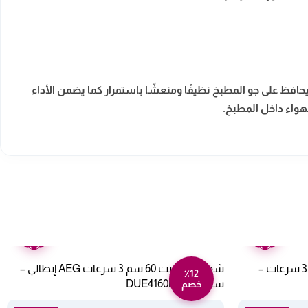
حافظ على جو المطبخ نظيفًا ومنعشًا باستمرار كما يضمن الأداء
هواء داخل المطبخ.
ضمان
ضمان
عامين
عامين
شفاط مطبخ ماجيك لاين 90 سم 3 سرعات –
شفاط كاسيت 60 سم 3 سرعات AEG إيطالي –
٪12
ستيل DUE4160MU/E
خصم