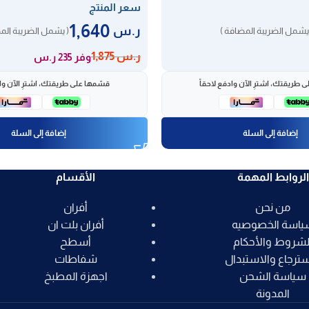
سعر المنتج
1,640
ر.س
يشمل الضريبة المضافة )
( يشمل الضريبة الم
ر.س
1,875
وفر 235 ر.س
 طريقتك، اشترِ الآن وادفع لاحقاً
قسّمها على طريقتك، اشترِ الآن واد
إضافة إلى السلة
إضافة إلى السلة
الروابط المهمة
الأقسام
من نحن
أفران
ياسة الخصوصيه
أفران بلت ان
لشروط والأحكام
أسطح
سترجاع والاستبدال
شفاطات
سياسة الشحن
اجهزة المطبخ
المدونة