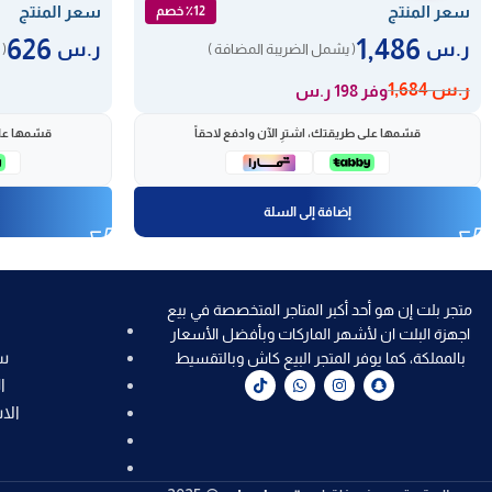
سعر المنتج
سعر المنتج
٪12 خصم
626
1,486
ر.س
ر.س
( يشمل الضريبة المضافة )
( 
ر.س
1,684
وفر 198 ر.س
قسّمها على طريقتك، اشترِ الآن وادفع لاحقاً
قسّمها على
إضافة إلى السلة
متجر بلت إن هو أحد أكبر المتاجر المتخصصة في بيع
اجهزة البلت ان لأشهر الماركات وبأفضل الأسعار
س
بالمملكة، كما يوفر المتجر البيع كاش وبالتقسيط
ا
الا