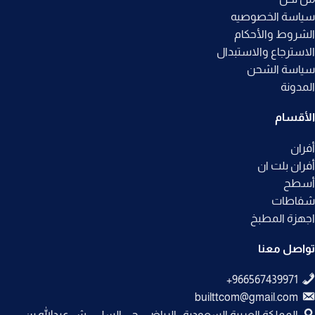
سياسة الخصوصيه
الشروط والأحكام
الاسترجاع والاستبدال
سياسة الشحن
المدونة
الأقسام
أفران
أفران بلت ان
أسطح
شفاطات
اجهزة المطبخ
تواصل معنا
builttcom@gmail.com
المملكة العربية السعودية , الرياض , حي السلي , ش عبدالله بن