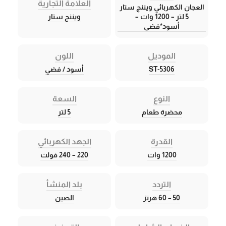
العلامة التجارية
العجان الكهربائي ويننج ستار
5 لتر – 1200 وات –
ويننج ستار
أسود*فضى
الموديل
اللون
ST-5306
أسود / فضي
النوع
السعة
محضرة طعام
5 لتر
القدرة
الجهد الكهربائي
1200 وات
220 – 240 فولت
التردد
بلد المنشأ
50 – 60 هرتز
الصين