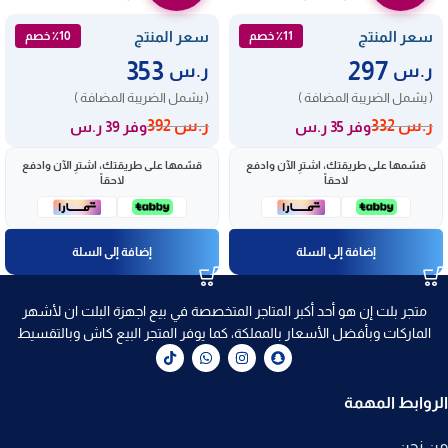
سعر المنتج
سعر المنتج
٪11 خصم
٪10 خصم
353
297
ر.س
ر.س
( يشمل الضريبة المضافة )
( يشمل الضريبة المضافة )
ر.س
332
ر.س
392
وفر 35 ر.س
وفر 39 ر.س
قسّمها على طريقتك، اشترِ الآن وادفع
قسّمها على طريقتك، اشترِ الآن وادفع
لاحقاً
لاحقاً
إضافة إلى السلة
إضافة إلى السلة
متجر بلت إن هو أحد أكبر المتاجر المتخصصة في بيع اجهزة البلت ان لأشهر
الماركات وبأفضل الأسعار بالمملكة، كما يوفر المتجر البيع كاش وبالتقسيط
الروابط المهمة
من نحن