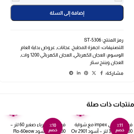
إضافة إلى السلة
رمز المنتج:
ST-5306
التصنيفات:
اجهزة المطبخ
,
عجانات
,
عروض بداية العام
الوسوم:
العجان الكهربائي
,
العجان الكهربائي 1200 وات
,
العجان ويننج ستار
مشاركة:
منتجات ذات صلة
ضمان
ضمان
عامين
عامين
فرن كهربائي impex مع شواية
فرن ارو كهرباء صغير 60 لتر –
٪10
٪11
خصم
خصم
1500 وات 35 لتر – أسود Ov 2901
2000 وات أسود Ro-60eow