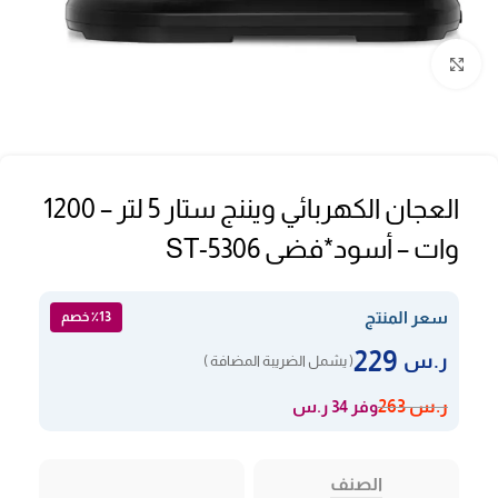
Click to enlarge
العجان الكهربائي ويننج ستار 5 لتر – 1200
وات – أسود*فضى ST-5306
سعر المنتج
٪13 خصم
229
ر.س
( يشمل الضريبة المضافة )
وفر 34 ر.س
ر.س
263
الصنف