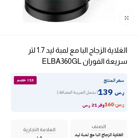
Click to enlarge
الغلاية الزجاج البا مع لمبة ليد 1.7 لتر
سريعة الفوران ELBA360GL
سعر المنتج
٪13 خصم
139
ر.س
( يشمل الضريبة المضافة )
ر.س
160
وفر 21 ر.س
الصنف
العلامة التجارية
الغلاية الزجاج البا مع لمبة ليد
البا