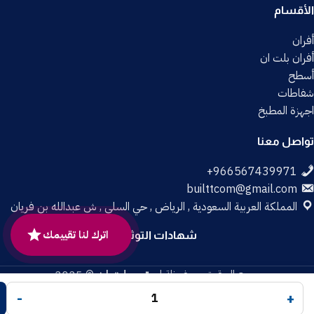
الأقسام
أفران
أفران بلت ان
أسطح
شفاطات
اجهزة المطبخ
تواصل معنا
builttcom@gmail.com
المملكة العربية السعودية , الرياض , حي السلي , ش عبدالله بن فريان
اترك لنا تقييمك
شهادات التوثيق
جميع الحقوق محفوظة لـ
متجر بلت إن
© 2025.
تم التطوير بواسطة
Code Times
.
-
+