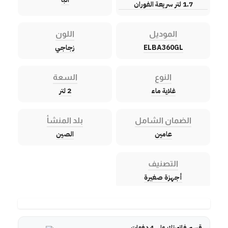
1.7 لتر سريعة الفوران
الموديل
اللون
ELBA360GL
زجاجي
النوع
السعة
غلاية ماء
2 لتر
الضمان الشامل
بلد المنشأ
عامين
الصين
التصنيف
أجهزة صغيرة
قسم فاتورتك على 4 دفعات