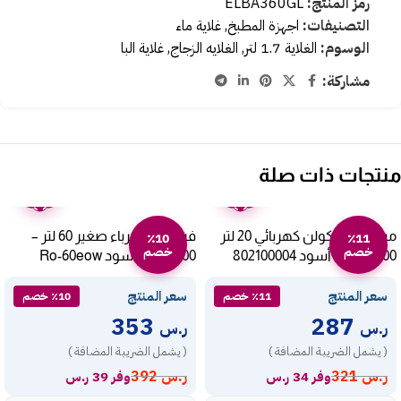
رمز المنتج:
ELBA360GL
التصنيفات:
اجهزة المطبخ
,
غلاية ماء
الوسوم:
الغلاية 1.7 لتر
,
الغلايه الزجاج
,
غلاية البا
مشاركة:
منتجات ذات صلة
ضمان
ضمان
عامين
عامين
ميكروويف كولن كهربائي 20 لتر
فرن ارو كهرباء صغير 60 لتر –
٪10
٪11
خصم
خصم
1100 وات – أسود 802100004
2000 وات أسود Ro-60eow
سعر المنتج
سعر المنتج
٪11 خصم
٪10 خصم
353
287
ر.س
ر.س
( يشمل الضريبة المضافة )
( يشمل الضريبة المضافة )
ر.س
321
ر.س
392
وفر 34 ر.س
وفر 39 ر.س