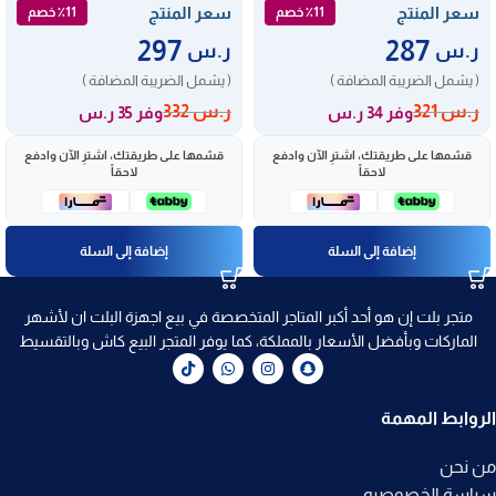
سعر المنتج
سعر المنتج
٪11 خصم
٪11 خصم
297
287
ر.س
ر.س
( يشمل الضريبة المضافة )
( يشمل الضريبة المضافة )
ر.س
321
ر.س
332
وفر 34 ر.س
وفر 35 ر.س
قسّمها على طريقتك، اشترِ الآن وادفع
قسّمها على طريقتك، اشترِ الآن وادفع
لاحقاً
لاحقاً
إضافة إلى السلة
إضافة إلى السلة
متجر بلت إن هو أحد أكبر المتاجر المتخصصة في بيع اجهزة البلت ان لأشهر
الماركات وبأفضل الأسعار بالمملكة، كما يوفر المتجر البيع كاش وبالتقسيط
الروابط المهمة
من نحن
سياسة الخصوصيه