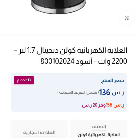
Click to enlarge
الغلاية الكهربائية كولن ديجيتال 1.7 لتر –
2200 وات – أسود 800102024
سعر المنتج
٪13 خصم
136
ر.س
( يشمل الضريبة المضافة )
وفر 20 ر.س
ر.س
156
الصنف
العلامة التجارية
الغلاية الكهربائية كولن