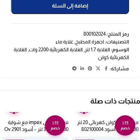
إضافة إلى السلة
رمز المنتج:
800102024
التصنيفات:
اجهزة المطبخ
,
غلاية ماء
الوسوم:
الغلاية 1.7 لتر
,
الغلاية الكهربائية 2200 وات
,
الغلاية
الكهربائية كولن
مشاركة:
منتجات ذات صلة
ضمان
ضمان
عامين
عامين
ميكروويف كولن كهربائي 20 لتر
فرن كهربائي impex مع شواية
٪11
٪11
خصم
خصم
1100 وات – أسود 802100004
1500 وات 35 لتر – أسود Ov 2901