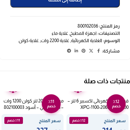
رمز المنتج:
800102036
التصنيفات:
اجهزة المطبخ
,
غلاية ماء
الوسوم:
الغلاية الكهربائية
,
غلاية 2200 وات
,
غلاية كولن
مشاركة:
منتجات ذات صلة
ضمان
ضمان
عامين
عامين
قدر ضغط كهربائي اكسبير 6 لتر –
ميكروويف 20 لتر كولن 1200 وات
٪11
٪12
خصم
خصم
1000 وات XPC-1100-206L
– تحكم رقمي – أسود 802100003
سعر المنتج
سعر المنتج
٪12 خصم
٪11 خصم