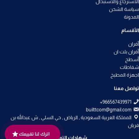
الاسترجاع والاستبدال
سياسة الشحن
المدونة
الأقسام
أفران
أفران بلت ان
أسطح
شفاطات
اجهزة المطبخ
تواصل معنا
builttcom@gmail.com
المملكة العربية السعودية , الرياض , حي السلي , ش عبدالله بن
فريان
اترك لنا تقييمك
شهادات التوثيق