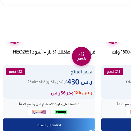
ضمان
ضمان
عامين
عامين
قدر ضغط كهربائي اكسبير 12 لتر – 1600 وات
فرن كهربائي هاكتك 31 لتر – أسود HEO2651
٪12
خصم
سعر المنتج
٪13 خصم
٪12 خصم
430
ر.س
ة )
( يشمل الضريبة المضافة )
ر.س
486
وفر 56 ر.س
فع لاحقاً
قسّمها على طريقتك، اشترِ الآن وادفع لاحقاً
إضافة إلى السلة