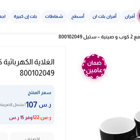
أفران
أفران بلت ان
أسطح
شفاطات
بلت إن كبيرة
اجه
ضمان
عامين
800102049
سعر المنتج
107
ر.س
( يشمل الضريبة 
وفر 15 ر.س
ر.س
122
الصنف