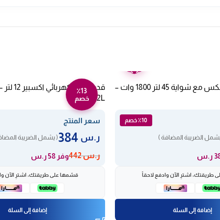
ضمان
عامين
فرن كهربائي امبكس مع شواية 45 لتر 1800 وات –
٪13
XPC-16-12L
خصم
سعر المنتج
٪10 خصم
384
ر.س
يشمل الضريبة المضافة )
( يشمل الضريبة المضاف
ر.س
442
وفر 58 ر.س
 طريقتك، اشترِ الآن وادفع لاحقاً
قسّمها على طريقتك، اشترِ الآن واد
إضافة إلى السلة
إضافة إلى السلة