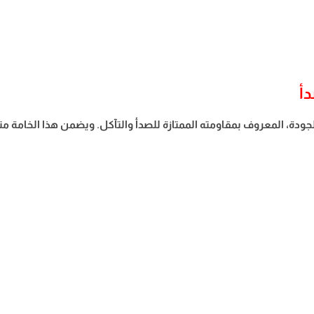
لغلاية الكهربائية كولن من الستانلس ستيل 304 عالي الجودة، المعروف بمقاومته الممتازة للصدأ والتآكل