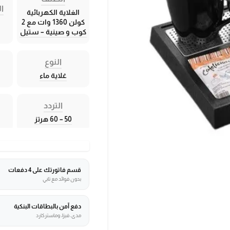
ال
الغلاية الكهربائية
كولن 1360 وات مع 2
كوب و صينية – ستيل
النوع
غلاية ماء
التردد
50 – 60 هرتز
قسم فاتورتك على 4 دفعات
بدون فوائد مع تابي
دفع آمن بالبطاقات البنكية
مدى، فيزا، وماستركارد