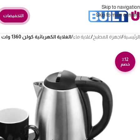
Skip to navigation
Skip to main content
التخفيضات
الرئيسية
/
اجهزة المطبخ
/
غلاية ماء
/
الغلاية الكهربائية كولن 1360 وات مع 2 كوب و صينية – ستيل 800102049
٪12
خصم