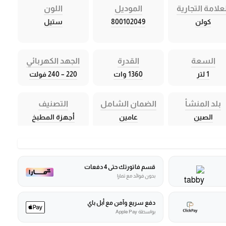
علامة التجارية
الموديل
اللون
كولن
800102049
ستيل
السعة
القدرة
الجهد الكهربائي
1 لتر
1360 وات
220 – 240 فولت
بلد المنشأ
الضمان الشامل
التصنيف
الصين
عامين
أجهزة المطبخ
قسم فاتورتك حتى 4 دفعات
بدون فوائد مع تمارا
دفع سريع وآمن مع أبل باي
بواسطة Apple Pay