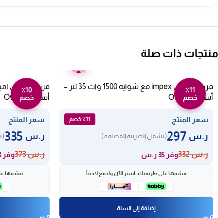
منتجات ذات صلة
ضمان
عامين
فرن كهربائي impex مع شواية 1500 وات 35 لتر –
٪10
٪11
أسود Ov 2901
أسود Ov 2902
خصم
خصم
سعر المنتج
سعر المنتج
٪11 خصم
335
297
ر.س
ر.س
( يشمل الضريبة المضافة )
( 
ر.س
332
ر.س
373
وفر 35 ر.س
وفر 38 ر.س
قسّمها على طريقتك، اشترِ الآن وادفع لاحقاً
قسّمها على
إضافة إلى السلة