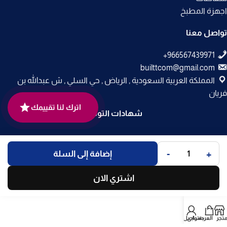
اجهزة المطبخ
تواصل معنا
builttcom@gmail.com
المملكة العربية السعودية , الرياض , حي السلي , ش عبدالله بن
فريان
اترك لنا تقييمك
شهادات التوثيق
جميع الحقوق محفوظة لـ
متجر بلت إن
© 2025.
-
+
إضافة إلى السلة
تم التطوير بواسطة
Code Times
.
اشتري الان
متجر
العربة
حسابي
تواصل معنا