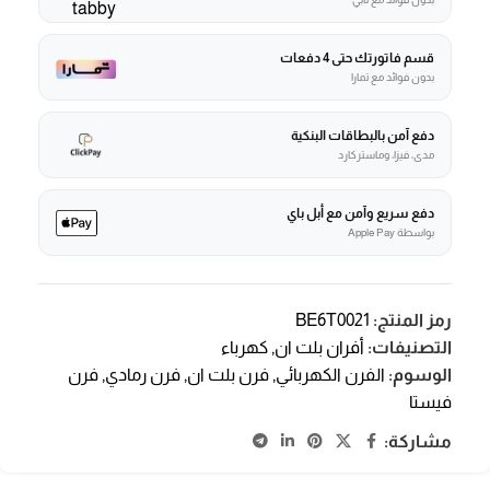
قسم فاتورتك حتى 4 دفعات
بدون فوائد مع تمارا
دفع آمن بالبطاقات البنكية
مدى، فيزا، وماستركارد
دفع سريع وآمن مع أبل باي
بواسطة Apple Pay
رمز المنتج:
BE6T0021
التصنيفات:
أفران بلت ان
,
كهرباء
الوسوم:
الفرن الكهربائي
,
فرن بلت ان
,
فرن رمادي
,
فرن
فيستا
مشاركة: