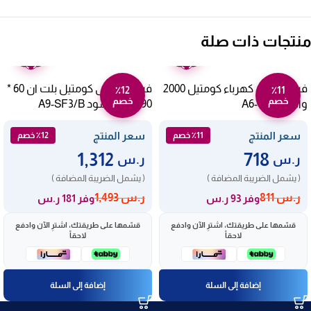
منتجات ذات صلة
ضمان
ضمان
عامين
عامين
فرن بلت ان كهرباء كومتيل 2000
فرن كهربائى كومتيل بلت ان 60 *
٪12
٪11
خصم
خصم
وات A6-SF2M
90 سم – أسود A9-SF3/B
سعر المنتج
سعر المنتج
٪11 خصم
٪12 خصم
1,312
718
ر.س
ر.س
( يشمل الضريبة المضافة )
( يشمل الضريبة المضافة )
ر.س
811
ر.س
1,493
وفر 93 ر.س
وفر 181 ر.س
قسّمها على طريقتك، اشترِ الآن وادفع
قسّمها على طريقتك، اشترِ الآن وادفع
لاحقاً
لاحقاً
إضافة إلى السلة
إضافة إلى السلة