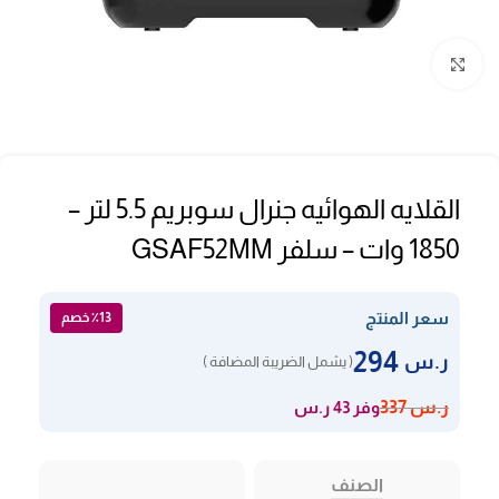
Click to enlarge
القلايه الهوائيه جنرال سوبريم 5.5 لتر –
1850 وات – سلفر GSAF52MM
سعر المنتج
٪13 خصم
294
ر.س
( يشمل الضريبة المضافة )
وفر 43 ر.س
ر.س
337
الصنف