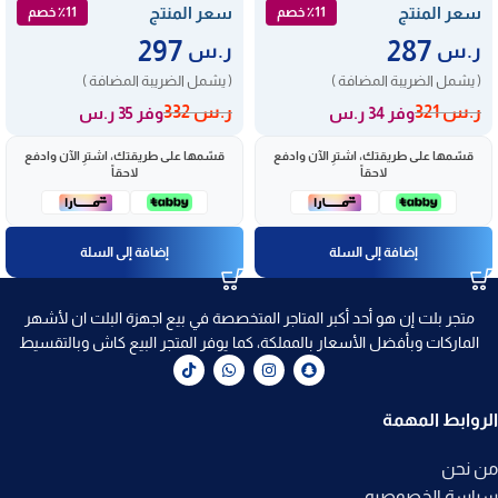
سعر المنتج
سعر المنتج
٪11 خصم
٪11 خصم
297
287
ر.س
ر.س
( يشمل الضريبة المضافة )
( يشمل الضريبة المضافة )
ر.س
321
ر.س
332
وفر 34 ر.س
وفر 35 ر.س
قسّمها على طريقتك، اشترِ الآن وادفع
قسّمها على طريقتك، اشترِ الآن وادفع
لاحقاً
لاحقاً
إضافة إلى السلة
إضافة إلى السلة
متجر بلت إن هو أحد أكبر المتاجر المتخصصة في بيع اجهزة البلت ان لأشهر
الماركات وبأفضل الأسعار بالمملكة، كما يوفر المتجر البيع كاش وبالتقسيط
الروابط المهمة
من نحن
سياسة الخصوصيه