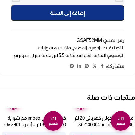
إضافة إلى السلة
رمز المنتج:
GSAF52MM
التصنيفات:
اجهزة المطبخ
,
قلايات & شوايات
الوسوم:
القلايه الهوائيه
,
قلايه 5.5 لتر
,
قلايه جنرال سوبريم
مشاركة:
منتجات ذات صلة
ضمان
ضمان
عامين
عامين
ميكروويف كولن كهربائي 20 لتر
فرن كهربائي impex مع شواية
٪11
٪11
خصم
خصم
1100 وات – أسود 802100004
1500 وات 35 لتر – أسود Ov 2901