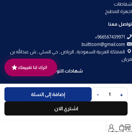
شفاطات
اجهزة المطبخ
تواصل معنا
builttcom@gmail.com
المملكة العربية السعودية , الرياض , حي السلي , ش عبدالله بن
فريان
اترك لنا تقييمك
شهادات التوثيق
جميع الحقوق محفوظة لـ
متجر بلت إن
© 2025.
-
+
إضافة إلى السلة
تم التطوير بواسطة
Code Times
.
اشتري الان
متجر
العربة
حسابي
تواصل معنا