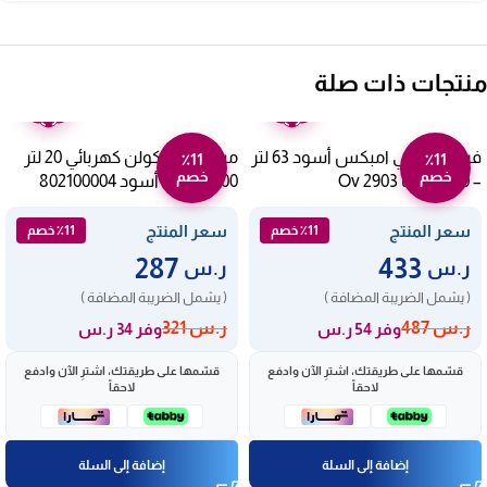
منتجات ذات صلة
ضمان
ضمان
عامين
عامين
فرن كهربائي امبكس أسود 63 لتر
ميكروويف كولن كهربائي 20 لتر
٪11
٪11
خصم
خصم
– 2200 وات Ov 2903
1100 وات – أسود 802100004
سعر المنتج
سعر المنتج
٪11 خصم
٪11 خصم
287
433
ر.س
ر.س
( يشمل الضريبة المضافة )
( يشمل الضريبة المضافة )
ر.س
487
ر.س
321
وفر 54 ر.س
وفر 34 ر.س
قسّمها على طريقتك، اشترِ الآن وادفع
قسّمها على طريقتك، اشترِ الآن وادفع
لاحقاً
لاحقاً
إضافة إلى السلة
إضافة إلى السلة