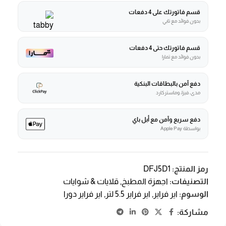
قسم فاتورتك على 4 دفعات
بدون فوائد مع تابي
قسم فاتورتك حتى 4 دفعات
بدون فوائد مع تمارا
دفع آمن بالبطاقات البنكية
مدى، فيزا، وماستركارد
دفع سريع وآمن مع أبل باي
بواسطة Apple Pay
رمز المنتج:
DFJ5D1
التصنيفات:
اجهزة المطبخ
,
قلايات & شوايات
الوسوم:
اير فراير
,
اير فراير 5.5 لتر
,
اير فراير دورا
مشاركة: