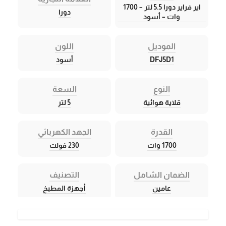
اير فراير دورا 5.5 لتر – 1700
دورا
وات – أسود
الموديل
اللون
DFJ5D1
أسود
النوع
السعة
قلاية هوائية
5 لتر
القدرة
الجهد الكهربائي
1700 وات
230 فولت
الضمان الشامل
التصنيف
عامين
أجهزة المطبخ