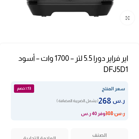
Click to enlarge
اير فراير دورا 5.5 لتر – 1700 وات – أسود
DFJ5D1
سعر المنتج
٪13 خصم
268
ر.س
( يشمل الضريبة المضافة )
وفر 40 ر.س
ر.س
308
الصنف
العلامة التجارية