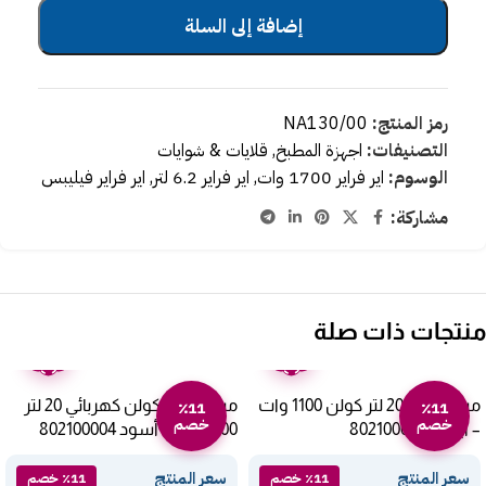
إضافة إلى السلة
رمز المنتج:
NA130/00
التصنيفات:
اجهزة المطبخ
,
قلايات & شوايات
الوسوم:
اير فراير 1700 وات
,
اير فراير 6.2 لتر
,
اير فراير فيليبس
مشاركة:
منتجات ذات صلة
ضمان
ضمان
عامين
عامين
ميكروويف 20 لتر كولن 1100 وات
ميكروويف كولن كهربائي 20 لتر
٪11
٪11
خصم
خصم
– أبيض 802100002
1100 وات – أسود 802100004
سعر المنتج
سعر المنتج
٪11 خصم
٪11 خصم