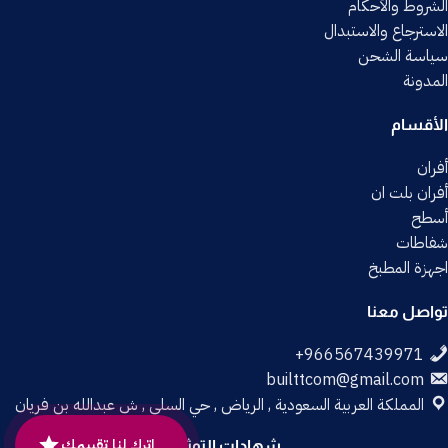
الشروط والأحكام
الاسترجاع والاستبدال
سياسة الشحن
المدونة
الأقسام
أفران
أفران بلت ان
أسطح
شفاطات
اجهزة المطبخ
تواصل معنا
builttcom@gmail.com
المملكة العربية السعودية , الرياض , حي السلي , ش عبدالله بن فريان
اترك لنا تقييمك
شهادات التوثيق