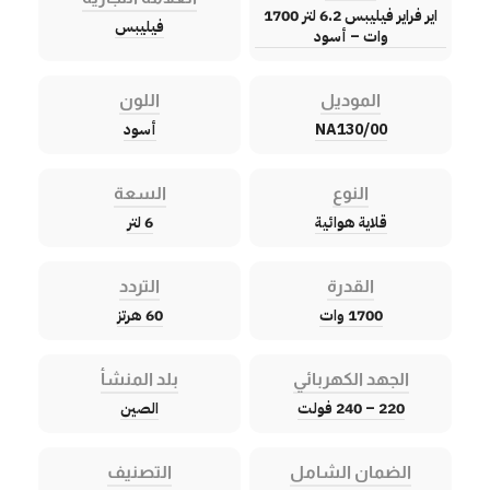
اير فراير فيليبس 6.2 لتر 1700
فيليبس
وات – أسود
الموديل
اللون
NA130/00
أسود
النوع
السعة
قلاية هوائية
6 لتر
القدرة
التردد
1700 وات
60 هرتز
الجهد الكهربائي
بلد المنشأ
220 – 240 فولت
الصين
الضمان الشامل
التصنيف