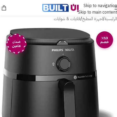
Skip to navigation
Skip to main content
الرئيسية
/
اجهزة المطبخ
/
قلايات & شوايات
٪13
خصم
ضمان
عامين