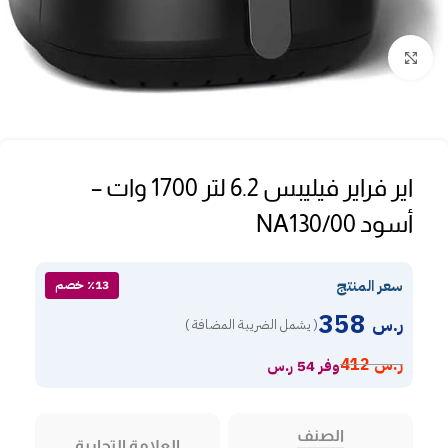
Click to enlarge
اير فراير فيليبس 6.2 لتر 1700 وات –
أسود NA130/00
سعر المنتج
٪13 خصم
358
ر.س
( يشمل الضريبة المضافة )
ر.س
412
وفر 54 ر.س
الصنف
العلامة التجارية