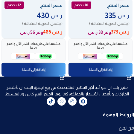
سعر المنتج
سعر المنتج
٪10 خصم
٪12 خصم
430
335
ر.س
ر.س
( يشمل الضريبة المضافة )
( يشمل الضريبة المضافة )
ر.س
373
ر.س
486
وفر 38 ر.س
وفر 56 ر.س
قسّمها على طريقتك، اشترِ الآن وادفع
قسّمها على طريقتك، اشترِ الآن وادفع
لاحقاً
لاحقاً
إضافة إلى السلة
إضافة إلى السلة
متجر بلت إن هو أحد أكبر المتاجر المتخصصة في بيع اجهزة البلت ان لأشهر
الماركات وبأفضل الأسعار بالمملكة، كما يوفر المتجر البيع كاش وبالتقسيط
الروابط المهمة
من نحن