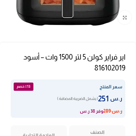
Click to enlarge
اير فراير كولن 5 لتر 1500 وات – أسود
816102019
سعر المنتج
٪13 خصم
251
ر.س
( يشمل الضريبة المضافة )
وفر 38 ر.س
ر.س
289
الصنف
العلامة التجارية