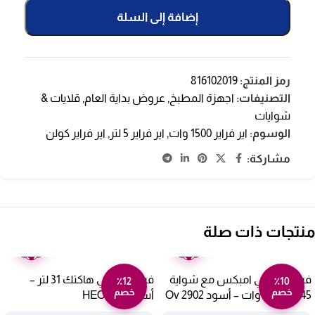
إضافة إلى السلة
رمز المنتج:
816102019
التصنيفات:
اجهزة المطبخ
,
عروض بداية العام
,
قلايات &
شوايات
الوسوم:
اير فراير 1500 وات
,
اير فراير 5 لتر
,
اير فراير كولن
مشاركة:
منتجات ذات صلة
ضمان
ضمان
عامين
عامين
فرن كهربائي امبكس مع شواية
فرن كهربائي هاكتك 31 لتر –
٪12
٪10
خصم
خصم
45 لتر 1800 وات – أسود Ov 2902
أسود HEO2651