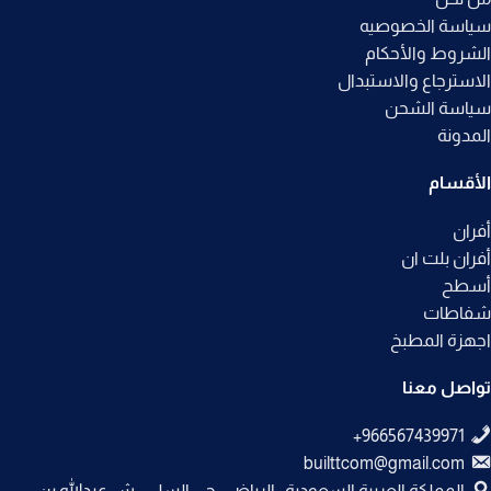
سياسة الخصوصيه
الشروط والأحكام
الاسترجاع والاستبدال
سياسة الشحن
المدونة
الأقسام
أفران
أفران بلت ان
أسطح
شفاطات
اجهزة المطبخ
تواصل معنا
builttcom@gmail.com
المملكة العربية السعودية , الرياض , حي السلي , ش عبدالله بن