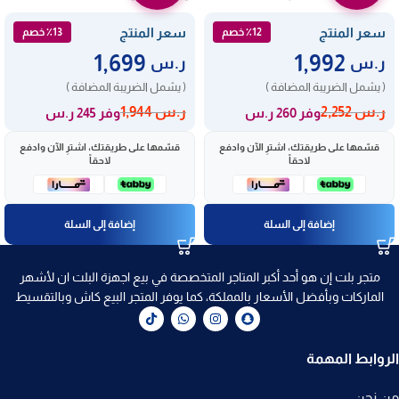
HK614010MB
سعر المنتج
سعر المنتج
٪12 خصم
٪13 خصم
1,699
1,992
ر.س
ر.س
( يشمل الضريبة المضافة )
( يشمل الضريبة المضافة )
ر.س
2,252
ر.س
1,944
وفر 260 ر.س
وفر 245 ر.س
قسّمها على طريقتك، اشترِ الآن وادفع
قسّمها على طريقتك، اشترِ الآن وادفع
لاحقاً
لاحقاً
إضافة إلى السلة
إضافة إلى السلة
متجر بلت إن هو أحد أكبر المتاجر المتخصصة في بيع اجهزة البلت ان لأشهر
الماركات وبأفضل الأسعار بالمملكة، كما يوفر المتجر البيع كاش وبالتقسيط
الروابط المهمة
من نحن