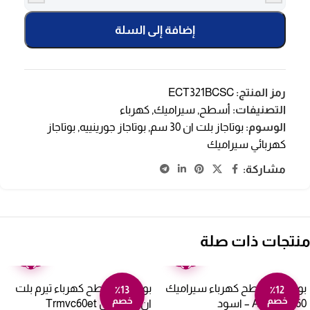
إضافة إلى السلة
رمز المنتج:
ECT321BCSC
التصنيفات:
أسطح
,
سيراميك
,
كهرباء
الوسوم:
بوتاجاز بلت ان 30 سم
,
بوتاجاز جورينييه
,
بوتاجاز
كهربائي سيراميك
مشاركة:
منتجات ذات صلة
ضمان
ضمان
عامين
عامين
بوتاجاز مسطح كهرباء سيراميك
بوتاجاز مسطح كهرباء تيرم بلت
٪13
٪12
خصم
خصم
60 سم AEG – اسود
ان – 4 عيون Trmvc60et