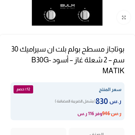
Click to enlarge
بوتاجاز مسطح بولم بلت ان سيراميك 30
سم – 2 شعلة غاز – أسود B30G-
MATIK
سعر المنتج
٪12 خصم
830
ر.س
( يشمل الضريبة المضافة )
وفر 116 ر.س
ر.س
946
الصنف