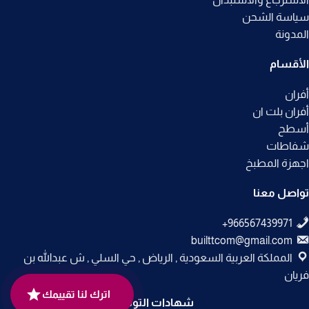
سياسة الشحن
المدونة
الأقسام
أفران
أفران بلت ان
أسطح
شفاطات
اجهزة المطبخ
تواصل معنا
builttcom@gmail.com
المملكة العربية السعودية , الرياض , حي السلي , ش عبدالله بن
فريان
اترك لنا تقييمك
شهادات التوثيق