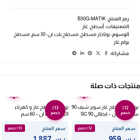
رمز المنتج:
B30G-MATIK
التصنيفات:
أسطح
,
غاز
الوسوم:
بوتاجاز مسطح
,
مسطح بلت ان- 30 سم
,
مسطح
بولم غاز
مشاركة:
منتجات ذات صلة
ضمان
ضمان
عامين
عامين
بوتاجاز مسطح غاز سوبر شيف 90
بوتجاز مسطح غاز و كهرباء
٪13
٪12
خصم
خصم
سم – 5 عيون – ايطالي SC 90
NARDI بلت ان – 60 سم
MH31AVX
G5BM
سعر المنتج
سعر المنتج
٪12 خصم
٪13 خصم
1,887
959
ر.س
ر.س