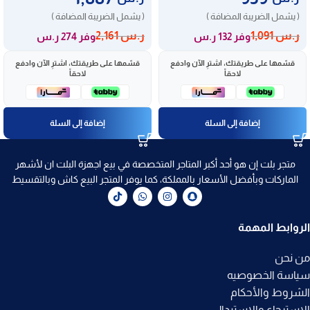
( يشمل الضريبة المضافة )
( يشمل الضريبة المضافة )
ر.س
1,091
ر.س
2,161
وفر 132 ر.س
وفر 274 ر.س
قسّمها على طريقتك، اشترِ الآن وادفع
قسّمها على طريقتك، اشترِ الآن وادفع
لاحقاً
لاحقاً
إضافة إلى السلة
إضافة إلى السلة
متجر بلت إن هو أحد أكبر المتاجر المتخصصة في بيع اجهزة البلت ان لأشهر
الماركات وبأفضل الأسعار بالمملكة، كما يوفر المتجر البيع كاش وبالتقسيط
الروابط المهمة
من نحن
سياسة الخصوصيه
الشروط والأحكام
الاسترجاع والاستبدال