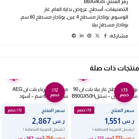
رمز المنتج:
B60G4GS
التصنيفات:
أسطح
,
عروض بداية العام
,
غاز
الوسوم:
بوتاجاز مسطح 4 عين
,
بوتاجاز مسطح 60 سم
,
بوتاجاز مسطح بيلا
مشاركة:
منتجات ذات صلة
ضمان
ضمان
عامين
عامين
بوتاجاز مسطح غاز بيلا بلت ان 90
مسطح كهرباء بلت ان AEG
٪12
٪13
خصم
خصم
سم – 5 عيون – ستيلB90GX50H
سيراميك 60 سم – أسود
HK654070XB
سعر المنتج
سعر المنتج
٪13 خصم
٪12 خصم
2,867
1,551
ر.س
ر.س
( يشمل الضريبة المضافة )
( يشمل الضريبة المضافة )
ر.س
1,773
ر.س
3,254
وفر 222 ر.س
وفر 387 ر.س