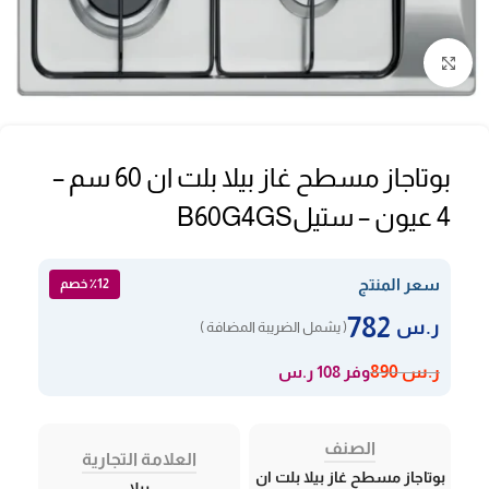
Click to enlarge
بوتاجاز مسطح غاز بيلا بلت ان 60 سم –
4 عيون – ستيلB60G4GS
سعر المنتج
٪12 خصم
782
ر.س
( يشمل الضريبة المضافة )
وفر 108 ر.س
ر.س
890
الصنف
العلامة التجارية
بوتاجاز مسطح غاز بيلا بلت ان
بيلا