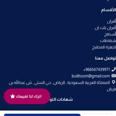
الأقسام
أفران
أفران بلت ان
أسطح
شفاطات
اجهزة المطبخ
تواصل معنا
builttcom@gmail.com
المملكة العربية السعودية , الرياض , حي السلي , ش عبدالله بن
فريان
اترك لنا تقييمك
شهادات التوثيق
جميع الحقوق محفوظة لـ
متجر بلت إن
© 2025.