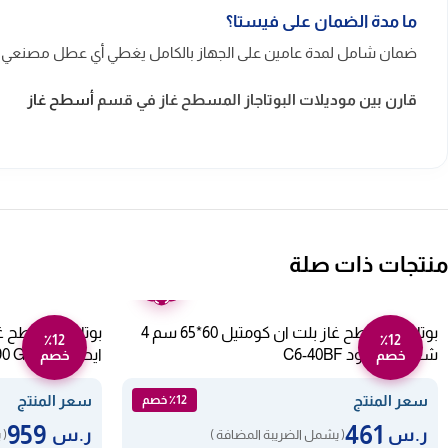
ما مدة الضمان على فيستا؟
ضمان شامل لمدة عامين على الجهاز بالكامل يغطي أي عطل مصنعي 
قارن بين موديلات البوتاجاز المسطح غاز في قسم
أسطح غاز
منتجات ذات صلة
ضمان
عامين
بوتاجاز مسطح غاز بلت ان كومتيل 60*65 سم 4
٪12
٪12
شعلات-اسود C6-40BF
ايطالي SC 90 G5BM
خصم
خصم
سعر المنتج
سعر المنتج
٪12 خصم
959
461
ر.س
ر.س
( يشمل الضريبة المضافة )
( 