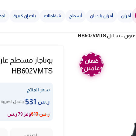
أفران
أفران بلت ان
أسطح
شفاطات
بلت إن كبيرة
اجه
ضمان
عامين
HB602VMTS
سعر المنتج
531
ر.س
( يشمل الضريبة 
وفر 79 ر.س
ر.س
610
الصنف