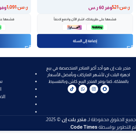
ر.س
521
ر.س
1,091
وفر 60 ر.س
وفر 132 ر
قسّمها على طريقتك، اشترِ الآن وادفع لاحقاً
قسّمها على
إضافة إلى السلة
متجر بلت إن هو أحد أكبر المتاجر المتخصصة في بيع
اجهزة البلت ان لأشهر الماركات وبأفضل الأسعار
س
بالمملكة، كما يوفر المتجر البيع كاش وبالتقسيط
ا
الا
جميع الحقوق محفوظة لـ
متجر بلت إن
© 2025.
تم التطوير بواسطة
Code Times
.