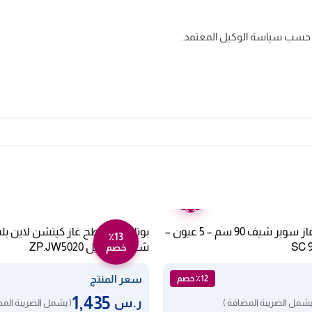
حسب سياسة الوكيل المعتمد.
ضمان
عامين
بوتاجاز مسطح غاز سوبر شيف 90 سم – 5 عيون –
٪13
شعلة – ستيل ZP.JW5020
خصم
سعر المنتج
٪12 خصم
1,435
ر.س
يشمل الضريبة المضافة )
( يشمل الضريبة المض