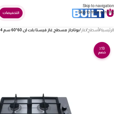
Skip to navigation
Skip to main content
التخفيضات
الرئيسية
/
أسطح
/
غاز
/
بوتاجاز مسطح غاز فيستا بلت ان 60*60 سم 4 عيون – ستيل HB602VMTS
٪13
خصم