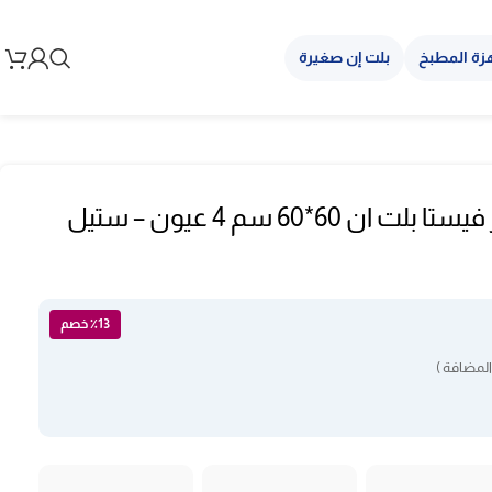
زة المطبخ
بلت إن صغيرة
بوتاجاز مسطح غاز فيستا بلت ان 60*60 سم 4 عيون – ستيل
٪13 خصم
المضافة )