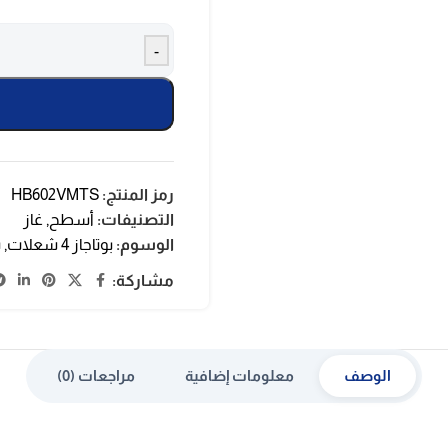
-
رمز المنتج:
HB602VMTS
التصنيفات:
أسطح
,
غاز
الوسوم:
بوتاجاز 4 شعلات
,
ب
مشاركة:
الوصف
معلومات إضافية
مراجعات (0)