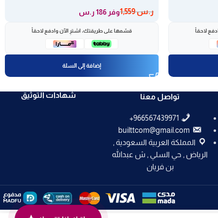
ر.س
1,559
وفر 186 ر.س
فع لاحقاً
قسّمها على طريقتك، اشترِ الآن وادفع لاحقاً
إضافة إلى السلة
شهادات التوثيق
تواصل معنا
builttcom@gmail.com
المملكة العربية السعودية ,
الرياض , حي السلي , ش عبدالله
بن فريان