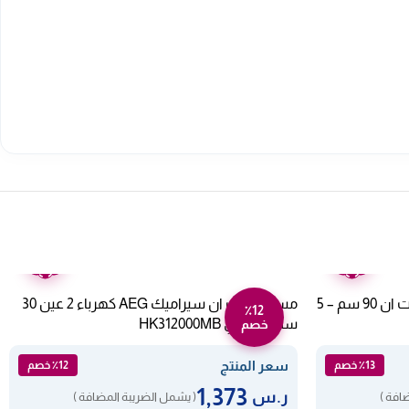
ضمان
ضمان
عامين
عامين
بوتاجاز مسطح غاز كيتشن لاين بلت ان 90 سم – 5
مسطح بلت ان سيراميك AEG كهرباء 2 عين 30
٪12
سم – إيطالي HK312000MB
خصم
سعر المنتج
٪13 خصم
٪12 خصم
1,373
ر.س
افة )
( يشمل الضريبة المضافة )