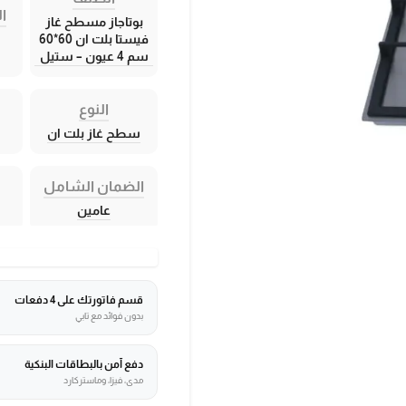
ال
بوتاجاز مسطح غاز
فيستا بلت ان 60*60
سم 4 عيون – ستيل
النوع
سطح غاز بلت ان
الضمان الشامل
عامين
قسم فاتورتك على 4 دفعات
بدون فوائد مع تابي
دفع آمن بالبطاقات البنكية
مدى، فيزا، وماستركارد