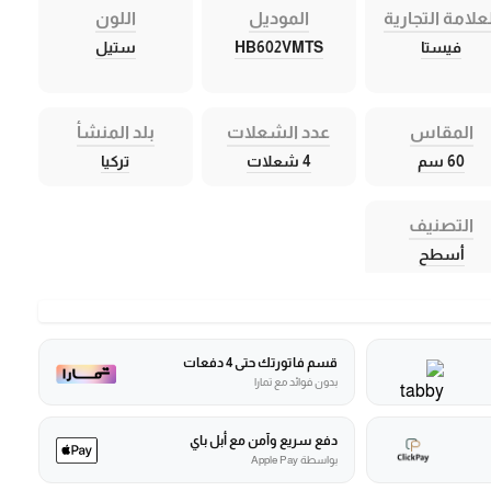
علامة التجارية
الموديل
اللون
فيستا
HB602VMTS
ستيل
المقاس
عدد الشعلات
بلد المنشأ
60 سم
4 شعلات
تركيا
التصنيف
أسطح
قسم فاتورتك حتى 4 دفعات
بدون فوائد مع تمارا
دفع سريع وآمن مع أبل باي
بواسطة Apple Pay