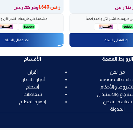
ر.س
1,640
.س
وفر 205 ر.س
 طريقتك، اشترِ الآن وادفع لاحقاً
قسّمها على طريقتك، اشترِ الآن واد
إضافة إلى السلة
إضافة إلى السلة
الروابط المهمة
الأقسام
من نحن
أفران
ياسة الخصوصيه
أفران بلت ان
لشروط والأحكام
أسطح
سترجاع والاستبدال
شفاطات
سياسة الشحن
اجهزة المطبخ
المدونة