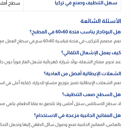
سهل التنظيف وصنع في تركيا
سطح أملس لا
الأسئلة الشائعة
هل البوتاجاز يناسب فتحة 60×60 في المطبخ؟
نعم، مصمم للتركيب في فتحة قياسية 60×60 سم في سطح العمل مع ترك مسافة تهوية مناسبة.
كيف يعمل الإشعال التلقائي؟
عند تدوير مفتاح الشعلة، يولّد شرارة كهربائية تشعل الغاز فوراً دون حاج
الشعلات الإيطالية أفضل من العادية؟
نعم، الشعلات الإيطالية تتميز بتوزيع متساوٍ للحرارة، كفاءة أعلى في ا
هل السطح صعب التنظيف؟
لا، سطح الاستانلس ستيل أملس ولا تلتصق به بقايا الطعام، يكفي 
هل المفاتيح الجانبية مزعجة في الاستخدام؟
بالعكس، المفاتيح الجانبية تمنع وصول سائل الطهي إليها وتجعل التحكم