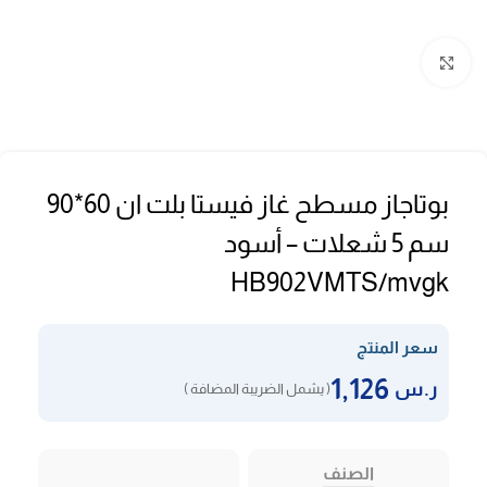
Click to enlarge
بوتاجاز مسطح غاز فيستا بلت ان 60*90
سم 5 شعلات – أسود
HB902VMTS/mvgk
سعر المنتج
1,126
ر.س
( يشمل الضريبة المضافة )
الصنف