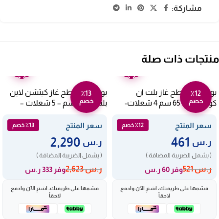
مشاركة:
منتجات ذات صلة
ضمان
ضمان
عامين
عامين
بوتاجاز مسطح غاز بلت ان
بوتاجاز مسطح غاز كيتشن لاين
٪13
٪12
خصم
خصم
كومتيل 60*65 سم 4 شعلات-
بلت ان 75 سم – 5 شعلات –
اسود C6-40BF
أسود*ستيل OY5075
سعر المنتج
سعر المنتج
٪12 خصم
٪13 خصم
2,290
461
ر.س
ر.س
( يشمل الضريبة المضافة )
( يشمل الضريبة المضافة )
ر.س
521
ر.س
2,623
وفر 60 ر.س
وفر 333 ر.س
قسّمها على طريقتك، اشترِ الآن وادفع
قسّمها على طريقتك، اشترِ الآن وادفع
لاحقاً
لاحقاً