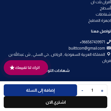
أفران بلت ان
أسطح
شفاطات
اجهزة المطبخ
تواصل معنا
builttcom@gmail.com
المملكة العربية السعودية , الرياض , حي السلي , ش عبدالله بن
فريان
اترك لنا تقييمك
شهادات التوثيق
جميع الحقوق محفوظة لـ
متجر بلت إن
© 2025.
-
+
إضافة إلى السلة
تم التطوير بواسطة
Code Times
.
اشتري الان