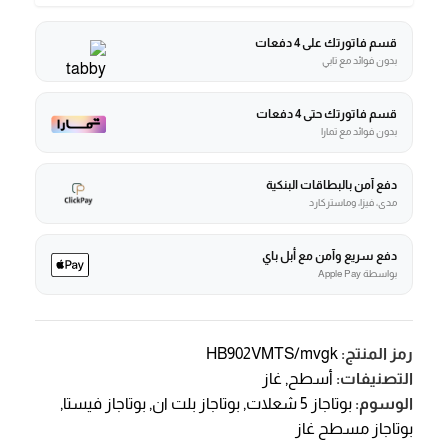
قسم فاتورتك على 4 دفعات
بدون فوائد مع تابي
قسم فاتورتك حتى 4 دفعات
بدون فوائد مع تمارا
دفع آمن بالبطاقات البنكية
مدى، فيزا، وماستركارد
دفع سريع وآمن مع أبل باي
بواسطة Apple Pay
رمز المنتج:
HB902VMTS/mvgk
التصنيفات:
أسطح
,
غاز
الوسوم:
بوتاجاز 5 شعلات
,
بوتاجاز بلت ان
,
بوتاجاز فيستا
,
بوتاجاز مسطح غاز