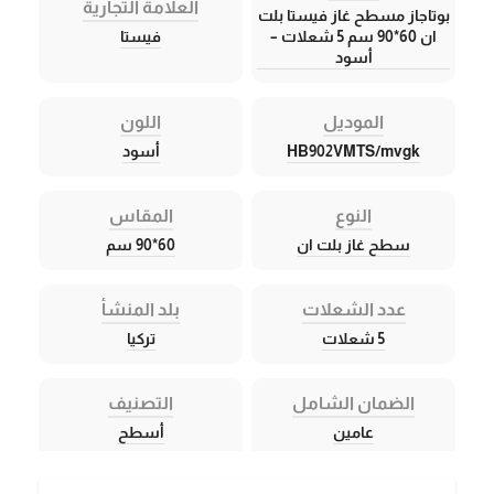
العلامة التجارية
بوتاجاز مسطح غاز فيستا بلت
ان 60*90 سم 5 شعلات –
فيستا
أسود
الموديل
اللون
HB902VMTS/mvgk
أسود
النوع
المقاس
سطح غاز بلت ان
60*90 سم
عدد الشعلات
بلد المنشأ
5 شعلات
تركيا
الضمان الشامل
التصنيف
عامين
أسطح