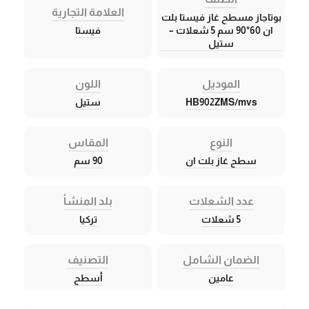
العلامة التجارية
بوتاجاز مسطح غاز فيستا بلت
ان 60*90 سم 5 شعلات –
فيستا
ستيل
الموديل
اللون
HB902ZMS/mvs
ستيل
النوع
المقاس
سطح غاز بلت ان
90 سم
عدد الشعلات
بلد المنشأ
5 شعلات
تركيا
الضمان الشامل
التصنيف
عامين
أسطح