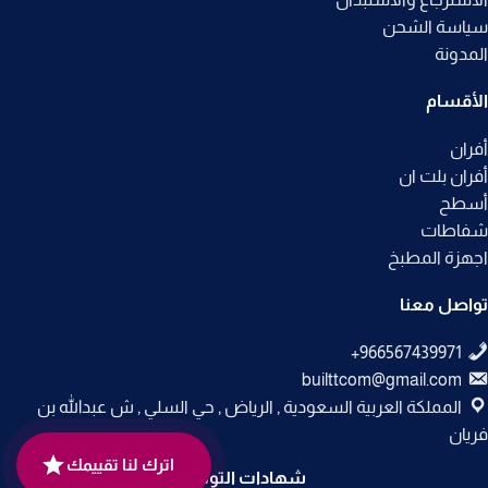
سياسة الشحن
المدونة
الأقسام
أفران
أفران بلت ان
أسطح
شفاطات
اجهزة المطبخ
تواصل معنا
builttcom@gmail.com
المملكة العربية السعودية , الرياض , حي السلي , ش عبدالله بن
فريان
اترك لنا تقييمك
شهادات التوثيق