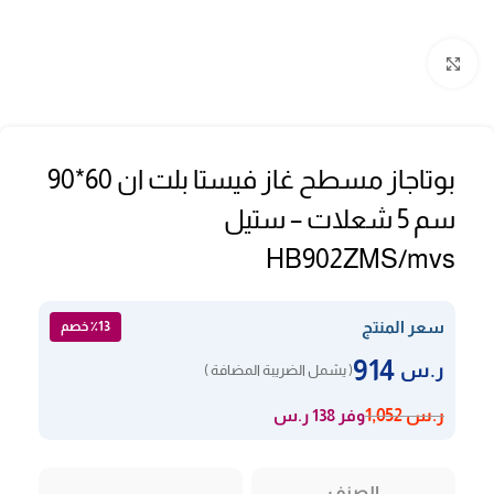
Click to enlarge
بوتاجاز مسطح غاز فيستا بلت ان 60*90
سم 5 شعلات – ستيل
HB902ZMS/mvs
سعر المنتج
٪13 خصم
914
ر.س
( يشمل الضريبة المضافة )
وفر 138 ر.س
ر.س
1,052
الصنف