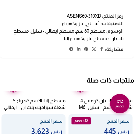
رمز المنتج:
ASENS60-310XD
التصنيفات:
أسطح
,
غاز وكهرباء
الوسوم:
مسطح 60 سم
,
مسطح ايطالي - ستيل
,
مسطح
بلت ان
,
مسطح غاز وكهرباء البا
مشاركة:
منتجات ذات صلة
ضمان
ضمان
عامين
عامين
سطح غاز بلت ان كومتيل 4
مسطح البا 90 سم كهرباء 5
٪12
خصم
شعلات 60 سم – ستيل M6-
شعلة سيراميك بلت ان – ايطالي
AS EVC 915 SK
40BF/H
سعر المنتج
سعر المنتج
٪12 خصم
3,623
445
ر.س
ر.س