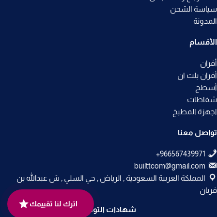
سياسة الشحن
المدونة
الأقسام
أفران
أفران بلت ان
أسطح
شفاطات
اجهزة المطبخ
تواصل معنا
builttcom@gmail.com
المملكة العربية السعودية , الرياض , حي السلي , ش عبدالله بن
فريان
اترك لنا تقييمك
شهادات التوثيق