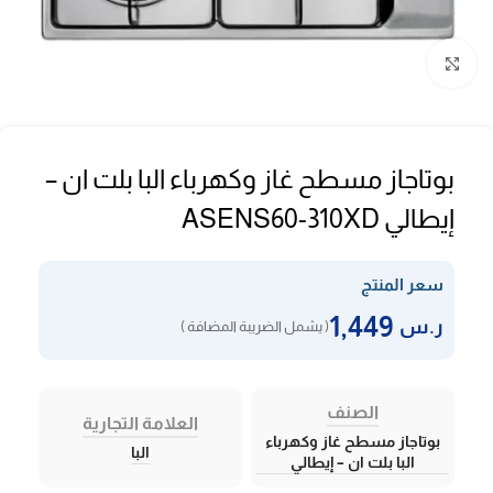
Click to enlarge
بوتاجاز مسطح غاز وكهرباء البا بلت ان –
إيطالي ASENS60-310XD
سعر المنتج
1,449
ر.س
( يشمل الضريبة المضافة )
الصنف
العلامة التجارية
بوتاجاز مسطح غاز وكهرباء
البا
البا بلت ان – إيطالي