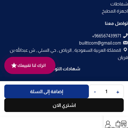
شفاطات
اجهزة المطبخ
تواصل معنا
builttcom@gmail.com
المملكة العربية السعودية , الرياض , حي السلي , ش عبدالله بن
فريان
اترك لنا تقييمك
شهادات التوثيق
جميع الحقوق محفوظة لـ
متجر بلت إن
© 2025.
-
+
إضافة إلى السلة
تم التطوير بواسطة
Code Times
.
اشتري الان
متجر
العربة
حسابي
تواصل معنا