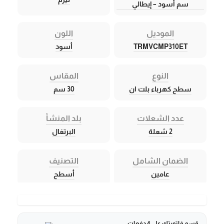
سم أسود – إيطالي
الموديل
اللون
TRMVCMP310ET
أسود
النوع
المقاس
سطح كهرباء بلت ان
30 سم
عدد الشعلات
بلد المنشأ
2 شعلة
البرتغال
الضمان الشامل
التصنيف
عامين
أسطح
قسم فاتورتك على 4 دفعات