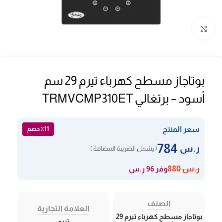
Click to enlarge
بوتاجاز مسطح كهرباء تيرم 29 سم
أسود – برتغالي TRMVCMP310ET
سعر المنتج
٪11 خصم
784
ر.س
( يشمل الضريبة المضافة )
وفر 96 ر.س
ر.س
880
الصنف
العلامة التجارية
بوتاجاز مسطح كهرباء تيرم 29
تيرم