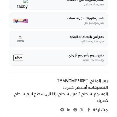
بدون فوائد مع تابي
قسم فاتورتك حتى 4 دفعات
بدون فوائد مع تمارا
دفع آمن بالبطاقات البنكية
مدى، فيزا، وماستركارد
دفع سريع وآمن مع أبل باي
بواسطة Apple Pay
رمز المنتج:
TRMVCMP310ET
التصنيفات:
أسطح
,
كهرباء
الوسوم:
سطح 2 عين
,
سطح برتغالي
,
سطح تيرم
,
سطح
كهرباء
مشاركة: