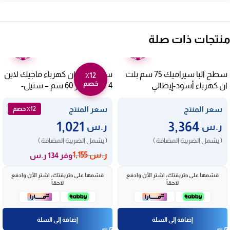
منتجات ذات صلة
ضمان
ضمان
عامين
عامين
سطح البا سيراميك 75 سم بلت
سطح بلت ان كهرباء ماجيك لاين
٪12
خصم
ان كهرباء أسود-إيطالي
4 عيون حجر 60 سم – ستيل-
MH6E4 S
ASEVC804XF
سعر المنتج
سعر المنتج
٪12 خصم
1,021
3,364
ر.س
ر.س
( يشمل الضريبة المضافة )
( يشمل الضريبة المضافة )
ر.س
1,155
وفر 134 ر.س
قسّمها على طريقتك، اشترِ الآن وادفع
قسّمها على طريقتك، اشترِ الآن وادفع
لاحقاً
لاحقاً
إضافة إلى السلة
إضافة إلى السلة