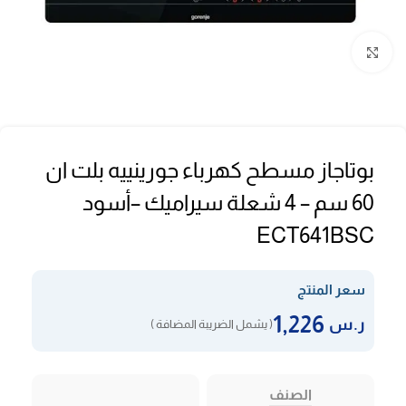
Click to enlarge
بوتاجاز مسطح كهرباء جورينييه بلت ان
60 سم – 4 شعلة سيراميك –أسود
ECT641BSC
سعر المنتج
1,226
ر.س
( يشمل الضريبة المضافة )
الصنف