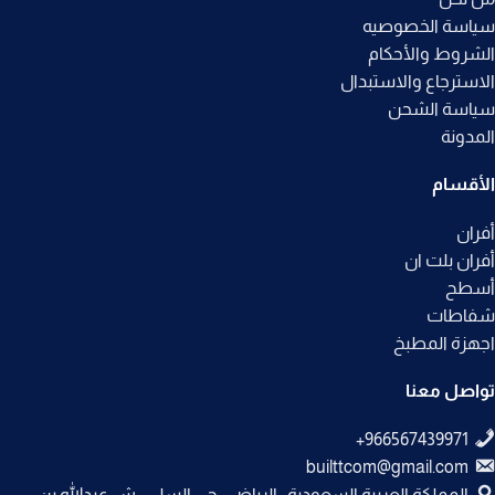
سياسة الخصوصيه
الشروط والأحكام
الاسترجاع والاستبدال
سياسة الشحن
المدونة
الأقسام
أفران
أفران بلت ان
أسطح
شفاطات
اجهزة المطبخ
تواصل معنا
builttcom@gmail.com
المملكة العربية السعودية , الرياض , حي السلي , ش عبدالله بن