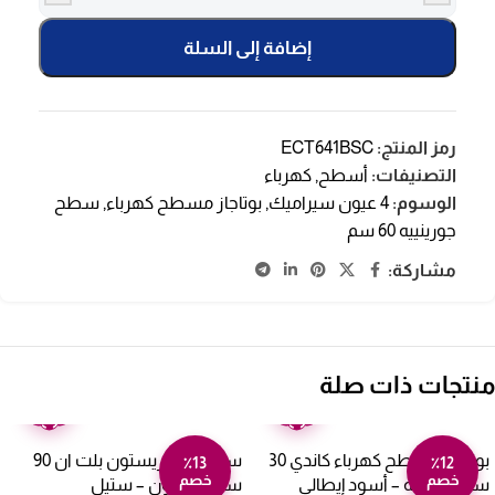
إضافة إلى السلة
رمز المنتج:
ECT641BSC
التصنيفات:
أسطح
,
كهرباء
الوسوم:
4 عيون سيراميك
,
بوتاجاز مسطح كهرباء
,
سطح
جورينييه 60 سم
مشاركة:
منتجات ذات صلة
ضمان
ضمان
عامين
عامين
بوتاجاز مسطح كهرباء كاندي 30
سطح غاز اريستون بلت ان 90
٪13
٪12
خصم
خصم
سم 2 شعلة – أسود إيطالي
سم – 5 عيون – ستيل