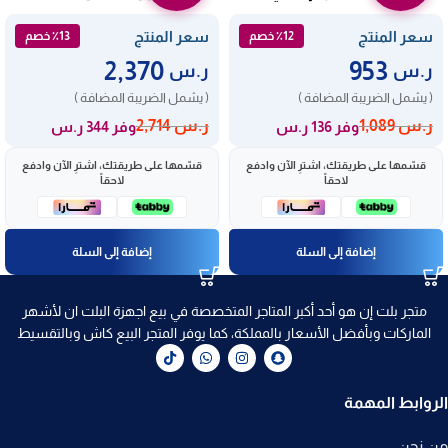
Pk951tghsa
CH32XPK-19
سعر المنتج
سعر المنتج
٪12 خصم
٪13 خصم
2,370
953
ر.س
ر.س
( يشمل الضريبة المضافة )
( يشمل الضريبة المضافة )
ر.س
1,089
ر.س
2,714
وفر 136 ر.س
وفر 344 ر.س
قسّمها على طريقتك، اشترِ الآن وادفع
قسّمها على طريقتك، اشترِ الآن وادفع
لاحقاً
لاحقاً
إضافة إلى السلة
إضافة إلى السلة
متجر بلت إن هو أحد أكبر المتاجر المتخصصة في بيع اجهزة البلت ان لأشهر
الماركات وبأفضل الأسعار بالمملكة، كما يوفر المتجر البيع كاش وبالتقسيط
الروابط المهمة
من نحن