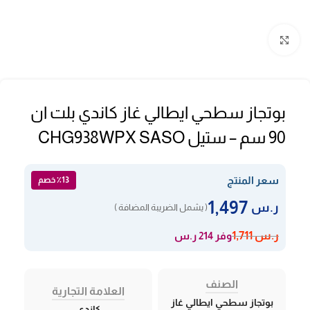
Click to enlarge
بوتجاز سطحي ايطالي غاز كاندي بلت ان
90 سم – ستيل CHG938WPX SASO
سعر المنتج
٪13 خصم
1,497
ر.س
( يشمل الضريبة المضافة )
وفر 214 ر.س
ر.س
1,711
الصنف
العلامة التجارية
بوتجاز سطحي ايطالي غاز
كاندي