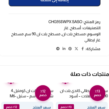
رمز المنتج:
CHG938WPX SASO
التصنيفات:
أسطح
,
غاز
الوسوم:
مسطح بلت ان
,
مسطح بلت ان 90 سم
,
مسطح
غاز ايطالي
مشاركة:
منتجات ذات صلة
ضمان
ضمان
عامين
عامين
سطح غاز ايطالي كاندي بلت ان
سطح غاز بلت ان كومتيل 4
٪12
٪13
خصم
خصم
90 سم 5 شعلات – أسود
شعلات 60 سم – ستيل M6-
40BF/H
CVG938WPB SASO
سعر المنتج
سعر المنتج
٪13 خصم
٪12 خصم