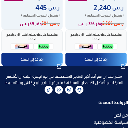
445
2,240
ر.س
ر.س
( يشمل الضريبة المضافة )
( يشمل الضريبة المضافة )
ر.س
2,566
ر.س
504
وفر 326 ر.س
وفر 59 ر.س
قسّمها على طريقتك، اشترِ الآن وادفع
قسّمها على طريقتك، اشترِ الآن وادفع
لاحقاً
لاحقاً
إضافة إلى السلة
إضافة إلى السلة
متجر بلت إن هو أحد أكبر المتاجر المتخصصة في بيع اجهزة البلت ان لأشهر
الماركات وبأفضل الأسعار بالمملكة، كما يوفر المتجر البيع كاش وبالتقسيط
الروابط المهمة
من نحن
سياسة الخصوصيه