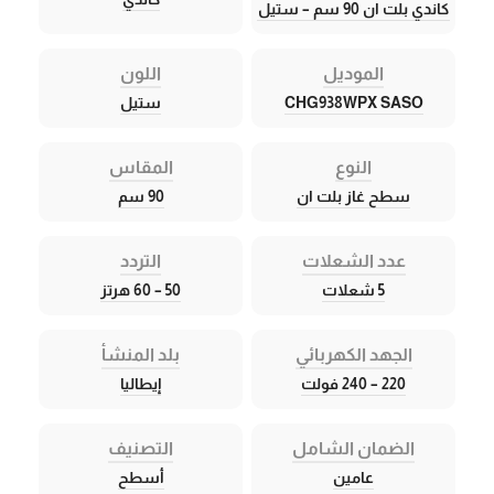
كاندي بلت ان 90 سم – ستيل
الموديل
اللون
CHG938WPX SASO
ستيل
النوع
المقاس
سطح غاز بلت ان
90 سم
عدد الشعلات
التردد
5 شعلات
50 – 60 هرتز
الجهد الكهربائي
بلد المنشأ
220 – 240 فولت
إيطاليا
الضمان الشامل
التصنيف
عامين
أسطح