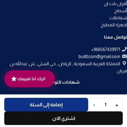
أفران بلت ان
أسطح
شفاطات
اجهزة المطبخ
تواصل معنا
builttcom@gmail.com
المملكة العربية السعودية , الرياض , حي السلي , ش عبدالله بن
فريان
اترك لنا تقييمك
شهادات التوثيق
جميع الحقوق محفوظة لـ
متجر بلت إن
© 2025.
-
+
إضافة إلى السلة
تم التطوير بواسطة
Code Times
.
اشتري الان