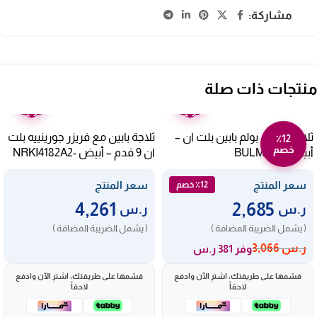
مشاركة:
منتجات ذات صلة
ضمان
ضمان
عامين
عامين
ثلاجة 9 قدم بولم بابين بلت ان –
ثلاجة بابين مع فريزر جورينييه بلت
٪12
خصم
أبيض BULM34BI
ان 9 قدم – أبيض NRKI4182A2-
SA2
سعر المنتج
سعر المنتج
٪12 خصم
4,261
2,685
ر.س
ر.س
( يشمل الضريبة المضافة )
( يشمل الضريبة المضافة )
ر.س
3,066
وفر 381 ر.س
قسّمها على طريقتك، اشترِ الآن وادفع
قسّمها على طريقتك، اشترِ الآن وادفع
لاحقاً
لاحقاً