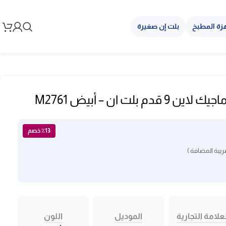
زة المطبخ
بلت إن صغيرة
م بلت ان – أبيض M2761
٪13 خصم
يبة المضافة )
علامة التجارية
الموديل
اللون