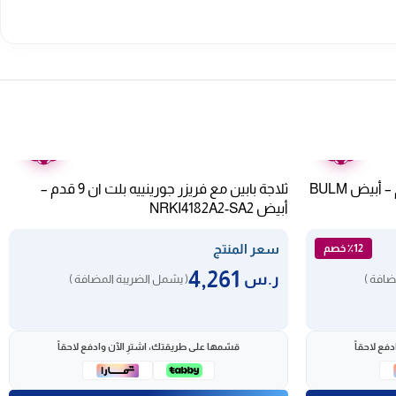
ضمان
ضمان
عامين
عامين
ثلاجة باب واحد بلت ان بولم 11 قدم – أبيض BULM
ثلاجة بابين مع فريزر جورينييه بلت ان 9 قدم –
أبيض NRKI4182A2-SA2
سعر المنتج
٪12 خصم
4,261
ر.س
ضافة )
( يشمل الضريبة المضافة )
فع لاحقاً
قسّمها على طريقتك، اشترِ الآن وادفع لاحقاً