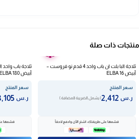
منتجات ذات صلة
ضمان
عامين
ثلاجة البا بلت ان باب واحد 4 قدم نو فروست –
أبيض ELBA 16
أبيض ELBA 180
سعر المنتج
سعر المنتج
3,105
2,412
ر.س
ر.س
( يشمل الضريبة المضافة )
قسّمها على طريقتك، اشترِ الآن وادفع لاحقاً
قسّمها على