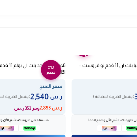
ضمان
عامين
ثلاجة باب واحد البا بلت ان 11 قدم نو فروست –
٪12
180BI
خصم
سعر المنتج
2,540
ر.س
( يشمل الضريبة المضافة )
( يشمل الضريبة الم
ر.س
2,893
وفر 353 ر.س
 طريقتك، اشترِ الآن وادفع لاحقاً
قسّمها على طريقتك، اشترِ الآن واد