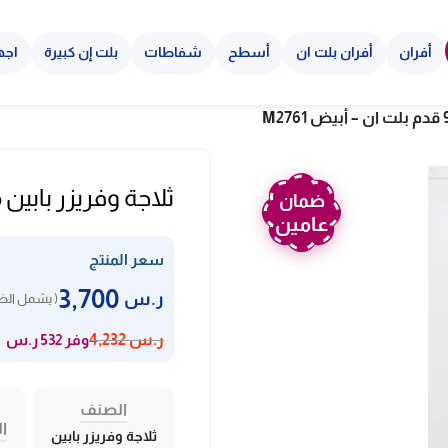
أفران
أفران بلت ان
أسطح
شفاطات
بلت إن كبيرة
اجه
ثلاجة وفريزر بابين ماجيك لاين 9 قد
ضمان
عامين
سعر المنتج
3,700
ر.س
( يشمل الضر
وفر 532 ر.س
ر.س
4,232
الصنف
ال
ثلاجة وفريزر بابين