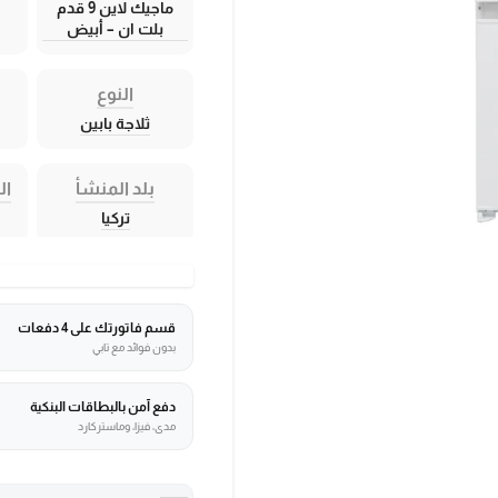
ماجيك لاين 9 قدم
بلت ان – أبيض
النوع
ثلاجة بابين
بلد المنشأ
ال
تركيا
قسم فاتورتك على 4 دفعات
بدون فوائد مع تابي
دفع آمن بالبطاقات البنكية
مدى، فيزا، وماستركارد