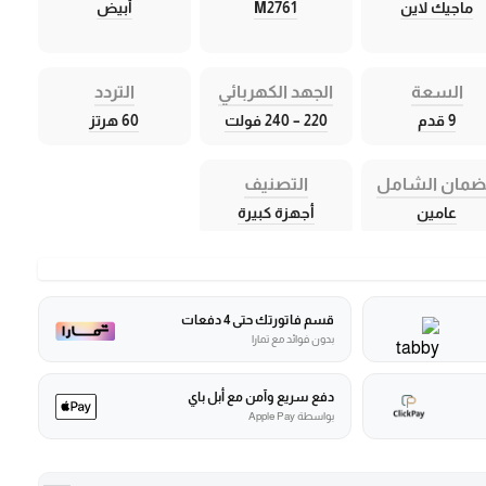
ماجيك لاين
M2761
أبيض
السعة
الجهد الكهربائي
التردد
9 قدم
220 – 240 فولت
60 هرتز
ضمان الشامل
التصنيف
عامين
أجهزة كبيرة
قسم فاتورتك حتى 4 دفعات
بدون فوائد مع تمارا
دفع سريع وآمن مع أبل باي
بواسطة Apple Pay