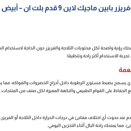
بابين ماجيك لاين 9 قدم بلت ان – أبيض M2761
ـ إضاءة LED داخلية عالية الكفاءة، تمنحك رؤية واضحة لكل محتويات الثلاجة والفريزر دون ا
بة الاستخدام أكثر راحة وتنظيمًا.
طعمة
ة الذي يسمح بضبط مستوى الرطوبة داخل أدراج الخضروات والفواكه، مما 
، مع الحفاظ على القوام الطبيعي والنكهة المميزة لكل صنف من المنتجات.
م عند حدوث أي اختلاف مفاجئ في درجات الحرارة داخل الثلاجة أو الفريزر
، مما يمنحك راحة البال أثناء التخزين اليومي.