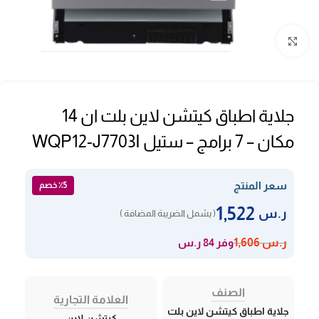
Click to enlarge
جلاية اطباق كيتشن لاين بلت ان 14
مكان – 7 برامج – ستيل WQP12-J7703I
سعر المنتج
٪5 خصم
1,522
ر.س
( يشمل الضريبة المضافة )
وفر 84 ر.س
ر.س
1,606
الصنف
العلامة التجارية
جلاية اطباق كيتشن لاين بلت
كيتشن لاين