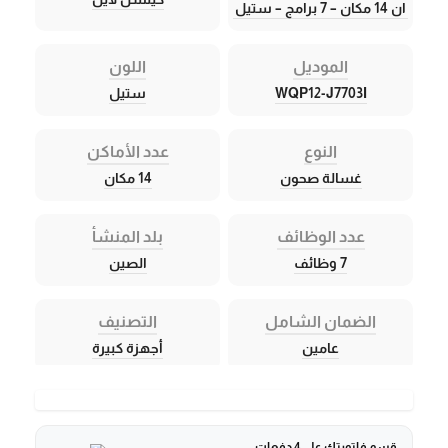
ان 14 مكان – 7 برامج – ستيل
الموديل
اللون
WQP12-J7703I
ستيل
النوع
عدد الأماكن
غسالة صحون
14 مكان
عدد الوظائف
بلد المنشأ
7 وظائف
الصين
الضمان الشامل
التصنيف
عامين
أجهزة كبيرة
قسم فاتورتك على 4 دفعات