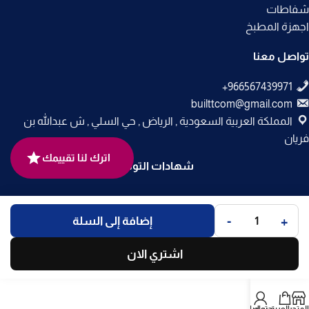
شفاطات
اجهزة المطبخ
تواصل معنا
builttcom@gmail.com
المملكة العربية السعودية , الرياض , حي السلي , ش عبدالله بن
فريان
اترك لنا تقييمك
شهادات التوثيق
جميع الحقوق محفوظة لـ
متجر بلت إن
© 2025.
-
+
إضافة إلى السلة
تم التطوير بواسطة
Code Times
.
اشتري الان
المتجر
العربة
حسابي
تواصل معنا