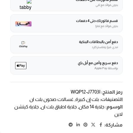
بدون فوائد مع تابي
قسم فاتورتك حتى 4 دفعات
بدون فوائد مع تمارا
دفع آمن بالبطاقات البنكية
مدى، فيزا، وماستركارد
دفع سريع وآمن مع أبل باي
بواسطة Apple Pay
رمز المنتج:
WQP12-J7703I
التصنيفات:
بلت إن كبيرة
,
غسالات صحون بلت ان
الوسوم:
جلاية 14 مكان
,
جلاية اطباق بلت ان
,
جلاية كيتشن
لاين
مشاركة: