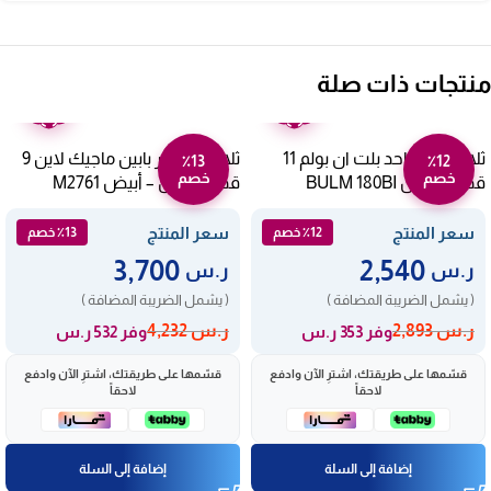
منتجات ذات صلة
ضمان
ضمان
عامين
عامين
ثلاجة باب واحد بلت ان بولم 11
ثلاجة وفريزر بابين ماجيك لاين 9
٪13
٪12
خصم
خصم
قدم – أبيض BULM 180BI
قدم بلت ان – أبيض M2761
سعر المنتج
سعر المنتج
٪12 خصم
٪13 خصم
3,700
2,540
ر.س
ر.س
( يشمل الضريبة المضافة )
( يشمل الضريبة المضافة )
ر.س
2,893
ر.س
4,232
وفر 353 ر.س
وفر 532 ر.س
قسّمها على طريقتك، اشترِ الآن وادفع
قسّمها على طريقتك، اشترِ الآن وادفع
لاحقاً
لاحقاً
إضافة إلى السلة
إضافة إلى السلة