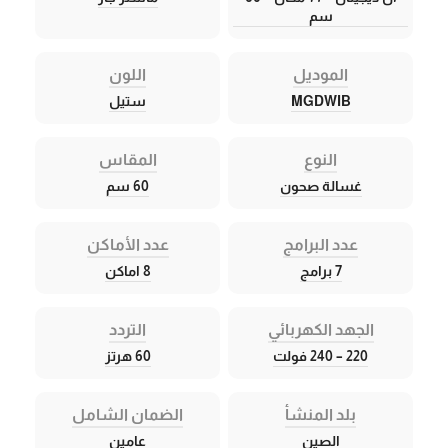
سم
الموديل
اللون
MGDWIB
ستيل
النوع
المقاس
غسالة صحون
60 سم
عدد البرامج
عدد الأماكن
7 برامج
8 اماكن
الجهد الكهربائي
التردد
220 – 240 فولت
60 هرتز
بلد المنشأ
الضمان الشامل
الصين
عامين