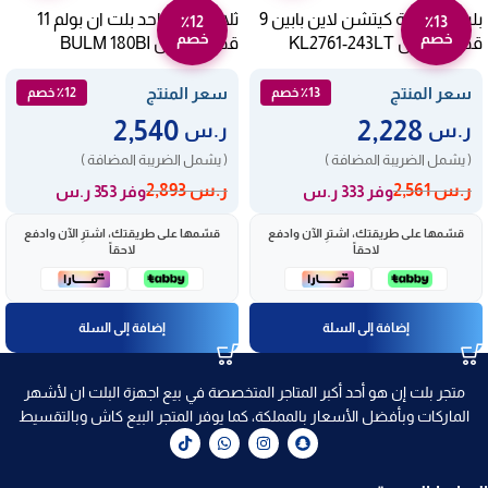
بلت ان ثلاجة كيتشن لاين بابين 9
ثلاجة باب واحد بلت ان بولم 11
٪12
٪13
خصم
خصم
قدم – أبيض KL2761-243LT
قدم – أبيض BULM 180BI
سعر المنتج
سعر المنتج
٪13 خصم
٪12 خصم
2,540
2,228
ر.س
ر.س
( يشمل الضريبة المضافة )
( يشمل الضريبة المضافة )
ر.س
2,561
ر.س
2,893
وفر 333 ر.س
وفر 353 ر.س
قسّمها على طريقتك، اشترِ الآن وادفع
قسّمها على طريقتك، اشترِ الآن وادفع
لاحقاً
لاحقاً
إضافة إلى السلة
إضافة إلى السلة
متجر بلت إن هو أحد أكبر المتاجر المتخصصة في بيع اجهزة البلت ان لأشهر
الماركات وبأفضل الأسعار بالمملكة، كما يوفر المتجر البيع كاش وبالتقسيط