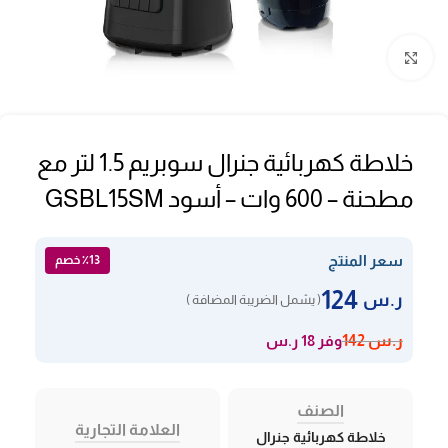
Click to enlarge
خلاطة كهربائية جنرال سوبريم 1.5 لتر مع
مطحنة – 600 وات – أسود GSBL15SM
سعر المنتج
٪13 خصم
124
ر.س
( يشمل الضريبة المضافة )
وفر 18 ر.س
ر.س
142
الصنف
العلامة التجارية
خلاطة كهربائية جنرال