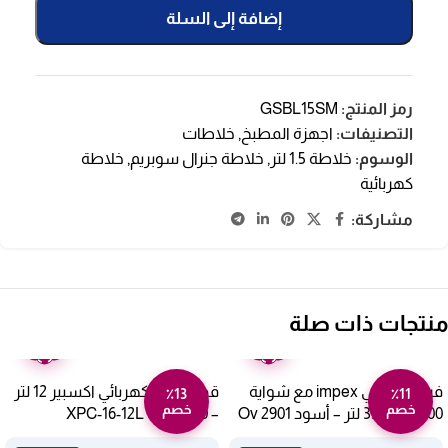
إضافة إلى السلة
رمز المنتج:
GSBL15SM
التصنيفات:
اجهزة المطبخ
,
خلاطات
الوسوم:
خلاطة 1.5 لتر
,
خلاطة جنرال سوبريم
,
خلاطة
كهربائية
مشاركة:
منتجات ذات صلة
ضمان
ضمان
عامين
عامين
فرن كهربائي impex مع شواية
قدر ضغط كهربائي اكسبير 12 لتر
٪13
٪11
خصم
خصم
1500 وات 35 لتر – أسود Ov 2901
– 1600 وات XPC-16-12L