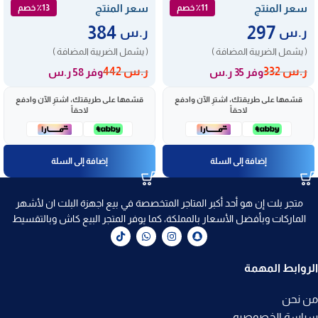
سعر المنتج
سعر المنتج
٪11 خصم
٪13 خصم
384
297
ر.س
ر.س
( يشمل الضريبة المضافة )
( يشمل الضريبة المضافة )
ر.س
332
ر.س
442
وفر 35 ر.س
وفر 58 ر.س
قسّمها على طريقتك، اشترِ الآن وادفع
قسّمها على طريقتك، اشترِ الآن وادفع
لاحقاً
لاحقاً
إضافة إلى السلة
إضافة إلى السلة
متجر بلت إن هو أحد أكبر المتاجر المتخصصة في بيع اجهزة البلت ان لأشهر
الماركات وبأفضل الأسعار بالمملكة، كما يوفر المتجر البيع كاش وبالتقسيط
الروابط المهمة
من نحن
سياسة الخصوصيه