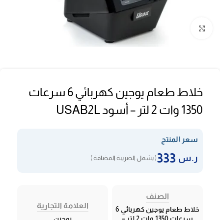
Click to enlarge
خلاط طعام يوجين كهربائي 6 سرعات
1350 وات 2 لتر – أسود USAB2L
سعر المنتج
333
ر.س
( يشمل الضريبة المضافة )
الصنف
العلامة التجارية
خلاط طعام يوجين كهربائي 6
سرعات 1350 وات 2 لتر –
يوجين