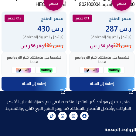
خصم
خصم
1100 وات – أسود 802100004
أسود HEO2651
سعر المنتج
سعر المنتج
٪11 خصم
٪12 خصم
430
287
ر.س
ر.س
( يشمل الضريبة المضافة )
( يشمل الضريبة المضافة )
ر.س
321
ر.س
486
وفر 34 ر.س
وفر 56 ر.س
قسّمها على طريقتك، اشترِ الآن وادفع
قسّمها على طريقتك، اشترِ الآن وادفع
لاحقاً
لاحقاً
إضافة إلى السلة
إضافة إلى السلة
متجر بلت إن هو أحد أكبر المتاجر المتخصصة في بيع اجهزة البلت ان لأشهر
الماركات وبأفضل الأسعار بالمملكة، كما يوفر المتجر البيع كاش وبالتقسيط
الروابط المهمة