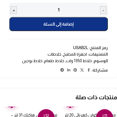
+
-
إضافة إلى السلة
رمز المنتج:
USAB2L
التصنيفات:
اجهزة المطبخ
,
خلاطات
الوسوم:
خلاط 1350 وات
,
خلاط طعام
,
خلاط يوجين
مشاركة:
منتجات ذات صلة
ضمان
ضمان
عامين
عامين
ميكروويف كولن كهربائي 20 لتر
فرن كهربائي هاكتك 31 لتر –
٪12
٪11