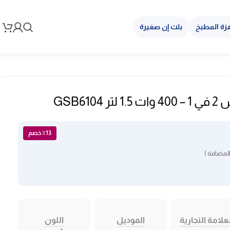
زة المطبخ
بلت إن صغيرة
GSB61
٪13 خصم
لمضافة )
علامة التجارية
الموديل
اللون