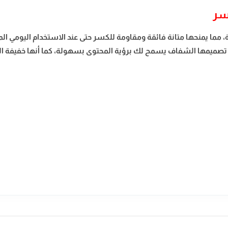
كسر
 من مادة كمبيوتر (Polycarbonate) عالية الجودة، مما يمنحها متانة فائقة ومقاومة للكسر حتى ع
ميمها الشفاف يسمح لك برؤية المحتوى بسهولة، كما أنها خفيفة الوزن و