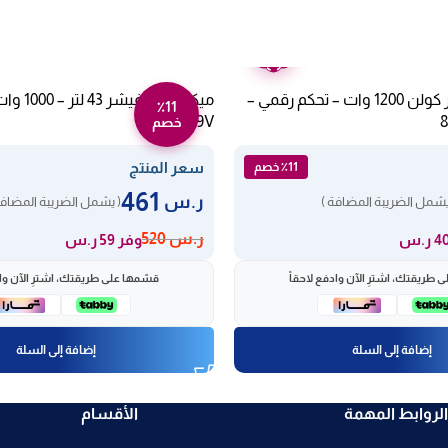
ضمان
عامين
ميكروويف 20 لتر كولن 1200 وات – تحكم رقمي –
٪11
S9539V
خصم
سعر المنتج
٪11 خصم
461
ر.س
يشمل الضريبة المضافة )
( يشمل الضريبة المضافة
ر.س
520
وفر 59 ر.س
 طريقتك، اشترِ الآن وادفع لاحقاً
قسّمها على طريقتك، اشترِ الآن واد
إضافة إلى السلة
إضافة إلى السلة
الروابط المهمة
الأقسام