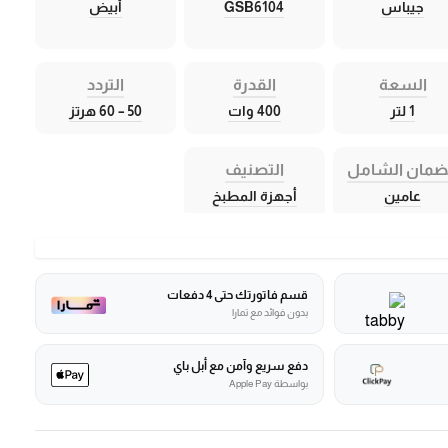
جيباس
GSB6104
أبيض
السعة
القدرة
التردد
1 لتر
400 وات
50 – 60 هرتز
ضمان الشامل
التصنيف
عامين
أجهزة المطبخ
قسم فاتورتك حتى 4 دفعات
بدون فوائد مع تمارا
دفع سريع وآمن مع أبل باي
بواسطة Apple Pay