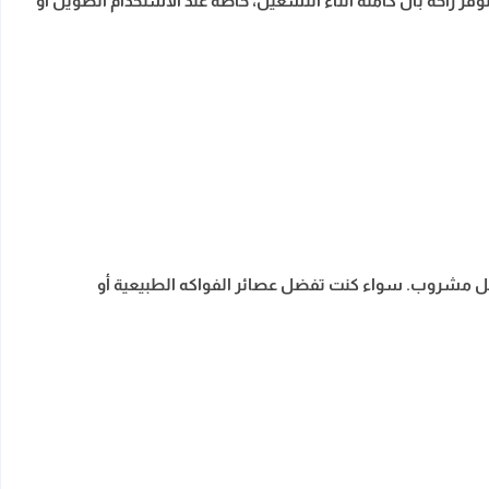
فر راحة بال كاملة أثناء التشغيل، خاصة عند الاستخدام الطويل أو
ا لكل مشروب. سواء كنت تفضل عصائر الفواكه الطبيعية أو