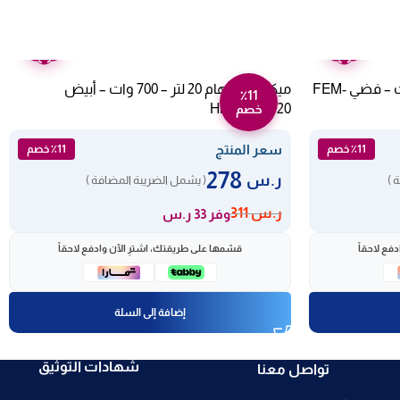
ضمان
ضمان
عامين
عامين
ميكروويف فيشر 43 لتر – 1000 وات – فضي FEM-
ميكروويف هام 20 لتر – 700 وات – أبيض
٪11
Hm20wmw20
خصم
سعر المنتج
٪11 خصم
٪11 خصم
278
ر.س
 )
( يشمل الضريبة المضافة )
ر.س
311
وفر 33 ر.س
فع لاحقاً
قسّمها على طريقتك، اشترِ الآن وادفع لاحقاً
إضافة إلى السلة
شهادات التوثيق
تواصل معنا