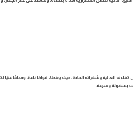
زة الذكية تضمن استمرارية الأداء بكفاءة، وتحافظ على عمر الجهاز، وتو
فاءته العالية وشفراته الحادة، حيث يمنحك قوامًا ناعمًا ومذاقًا غنيً
وقت بسهولة وسرعة.