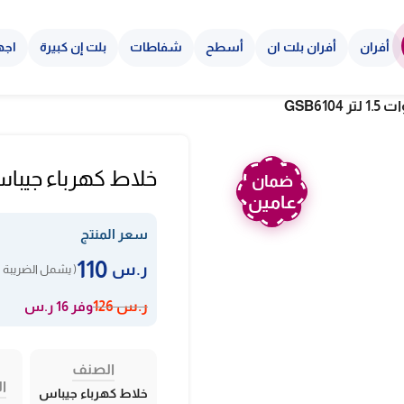
أفران
أفران بلت ان
أسطح
شفاطات
بلت إن كبيرة
اجه
خلاط كهرباء جيباس 2 في 1 – 400 وات 1.5 لتر 04
ضمان
عامين
سعر المنتج
110
ر.س
( يشمل الضريبة ا
وفر 16 ر.س
ر.س
126
الصنف
ال
خلاط كهرباء جيباس