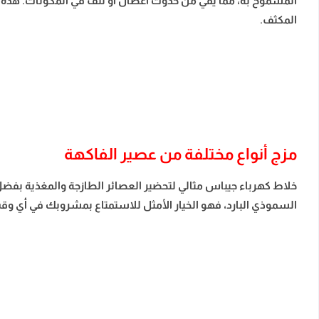
المسموح به، مما يقي من حدوث أعطال أو تلف في المكونات. هذه المي
المكثف.
مزج أنواع مختلفة من عصير الفاكهة
خلاط كهرباء جيباس مثالي لتحضير العصائر الطازجة والمغذية بفضل ك
السموذي البارد، فهو الخيار الأمثل للاستمتاع بمشروبك في أي 