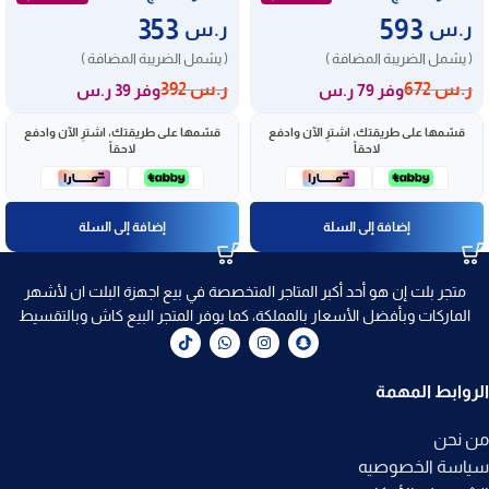
353
593
ر.س
ر.س
( يشمل الضريبة المضافة )
( يشمل الضريبة المضافة )
ر.س
672
ر.س
392
وفر 79 ر.س
وفر 39 ر.س
قسّمها على طريقتك، اشترِ الآن وادفع
قسّمها على طريقتك، اشترِ الآن وادفع
لاحقاً
لاحقاً
إضافة إلى السلة
إضافة إلى السلة
متجر بلت إن هو أحد أكبر المتاجر المتخصصة في بيع اجهزة البلت ان لأشهر
الماركات وبأفضل الأسعار بالمملكة، كما يوفر المتجر البيع كاش وبالتقسيط
الروابط المهمة
من نحن
سياسة الخصوصيه