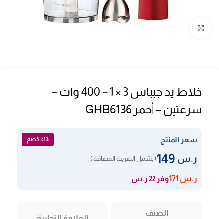
Click to enlarge
خلاط يد جيباس 3 × 1 – 400 وات –
سرعتين – أحمر GHB6136
سعر المنتج
٪13 خصم
149
ر.س
( يشمل الضريبة المضافة )
وفر 22 ر.س
ر.س
171
الصنف
العلامة التجارية