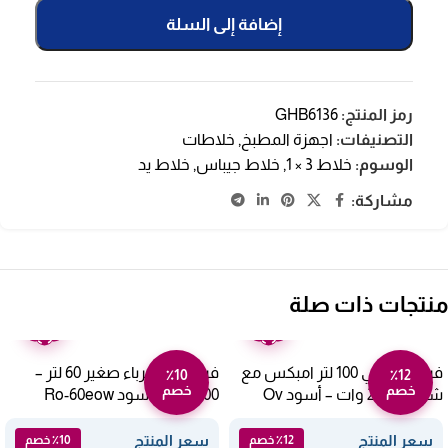
إضافة إلى السلة
رمز المنتج:
GHB6136
التصنيفات:
اجهزة المطبخ
,
خلاطات
الوسوم:
خلاط 3 × 1
,
خلاط جيباس
,
خلاط يد
مشاركة:
منتجات ذات صلة
ضمان
ضمان
عامين
عامين
فرن كهربائي 100 لتر امبكس مع
فرن ارو كهرباء صغير 60 لتر –
٪10
٪12
خصم
خصم
شواية 2200 وات – أسود Ov
2000 وات أسود Ro-60eow
2904
سعر المنتج
سعر المنتج
٪12 خصم
٪10 خصم