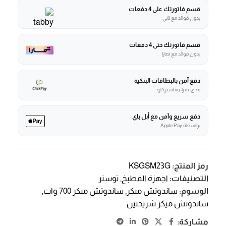
قسم فاتورتك على 4 دفعات
بدون فوائد مع تابي
قسم فاتورتك حتى 4 دفعات
بدون فوائد مع تمارا
دفع آمن بالبطاقات البنكية
مدى، فيزا، وماستركارد
دفع سريع وآمن مع أبل باي
بواسطة Apple Pay
رمز المنتج:
KSGSM23G
التصنيفات:
اجهزة المطبخ
,
توستر
الوسوم:
ساندوتش ميكر
,
ساندوتش ميكر 700 وات
,
ساندوتش ميكر شريحتين
مشاركة: