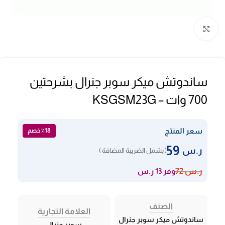
Click to enlarge
ساندوتش ميكر سوبر جنرال بشرحتين
700 وات – KSGSM23G
سعر المنتج
٪18 خصم
59
ر.س
( يشمل الضريبة المضافة )
وفر 13 ر.س
ر.س
72
الصنف
العلامة التجارية
ساندوتش ميكر سوبر جنرال
سوبر جنرال