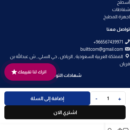
أسطح
شفاطات
اجهزة المطبخ
تواصل معنا
builttcom@gmail.com
المملكة العربية السعودية , الرياض , حي السلي , ش عبدالله بن
فريان
اترك لنا تقييمك
شهادات التوثيق
جميع الحقوق محفوظة لـ
متجر بلت إن
© 2025.
-
+
إضافة إلى السلة
تم التطوير بواسطة
Code Times
.
اشتري الان