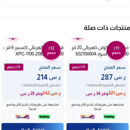
منتجات ذات صلة
ضمان
ضمان
عامين
عامين
ميكروويف كولن كهربائي 20 لتر
قدر ضغط كهربائي اكسبير 6 لتر –
٪12
٪11
خصم
خصم
1100 وات – أسود 802100004
1000 وات XPC-1100-206L
سعر المنتج
سعر المنتج
٪11 خصم
٪12 خصم
214
287
ر.س
ر.س
( يشمل الضريبة المضافة )
( يشمل الضريبة المضافة )
ر.س
321
ر.س
242
وفر 34 ر.س
وفر 28 ر.س
قسّمها على طريقتك، اشترِ الآن وادفع
قسّمها على طريقتك، اشترِ الآن وادفع
لاحقاً
لاحقاً
إضافة إلى السلة
إضافة إلى السلة